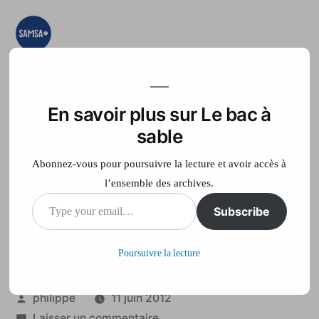
Aller
au
contenu
Le bac à sable
Ici on essaye, on
teste, on expérimente
En savoir plus sur Le bac à
Accueil
France Télé
sable
Abonnez-vous pour poursuivre la lecture et avoir accès à
l’ensemble des archives.
Type
Subscribe
Lozère: l’ex-préfète
your
jugée pour vol
Poursuivre la lecture
email…
Publié
philippe
11 juin 2012
par
sur
Laisser un commentaire