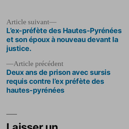
par
dans
Article
Article suivant
suivant :
L’ex-préfète des Hautes-Pyrénées
Navigation
et son époux à nouveau devant la
de
justice.
l’article
Article
Article précédent
précédent :
Deux ans de prison avec sursis
requis contre l’ex préfète des
hautes-pyrénées
Laisser un