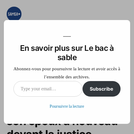
Aller
au
contenu
Le bac à sable
Ici on essaye, on
teste, on expérimente
En savoir plus sur Le bac à
Accueil
France Télé
sable
Abonnez-vous pour poursuivre la lecture et avoir accès à
l’ensemble des archives.
Type
Subscribe
L’ex-préfète des
your
Hautes-Pyrénées et
Poursuivre la lecture
email…
son époux à nouveau