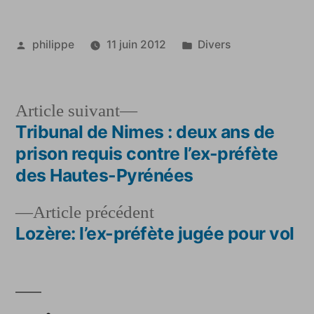
Publié
Publié
philippe
11 juin 2012
Divers
par
dans
Article
Article suivant
suivant :
Tribunal de Nimes : deux ans de
Navigation
prison requis contre l’ex-préfète
de
des Hautes-Pyrénées
l’article
Article
Article précédent
précédent :
Lozère: l’ex-préfète jugée pour vol