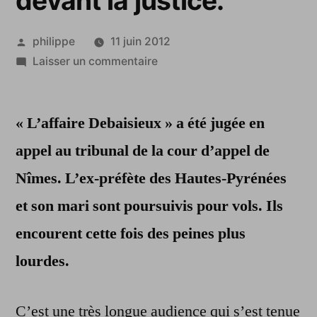
devant la justice.
Publié
philippe
11 juin 2012
par
sur
Laisser un commentaire
L’ex-
préfète
« L’affaire Debaisieux » a été jugée en
des
Hautes-
appel au tribunal de la cour d’appel de
Pyrénées
Nîmes. L’ex-préfète des Hautes-Pyrénées
et
son
et son mari sont poursuivis pour vols. Ils
époux
encourent cette fois des peines plus
à
lourdes.
nouveau
devant
la
C’est une très longue audience qui s’est tenue