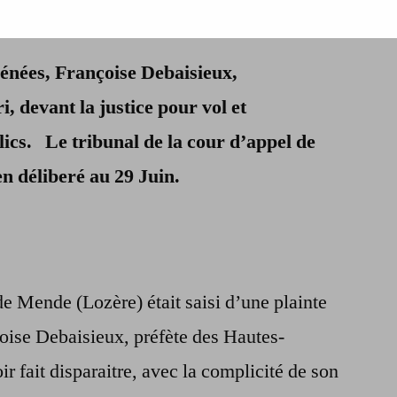
Deux
ans
rénées, Françoise Debaisieux,
de
prison
, devant la justice pour vol et
avec
ics. Le tribunal de la cour d’appel de
sursis
requis
n déliberé au 29 Juin.
contre
l’ex
préfète
des
hautes-
de Mende (Lozère) était saisi d’une plainte
pyrénées
oise Debaisieux, préfète des Hautes-
r fait disparaitre, avec la complicité de son