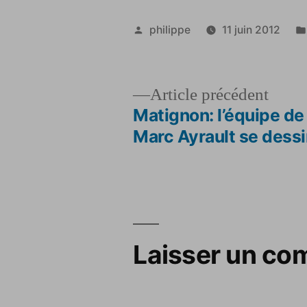
Publié
philippe
11 juin 2012
par
Artic
Article précédent
précé
Matignon: l’équipe de
Navigation
Marc Ayrault se dessi
de
l’article
Laisser un co