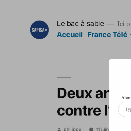
Aller
au
Le bac à sable
Ici o
contenu
Accueil
France Télé
Deux ans d
Abonn
contre l’e
Type
your
ema
Publié
philippe
11 juin 2012