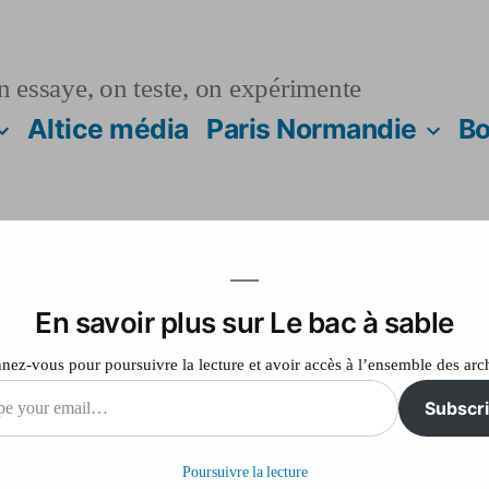
n essaye, on teste, on expérimente
Altice média
Paris Normandie
Bo
En savoir plus sur Le bac à sable
e prison avec sursi
ez-vous pour poursuivre la lecture et avoir accès à l’ensemble des arc
x préfète des haute
Subscr
Poursuivre la lecture
il…
sur
Laisser un commentaire