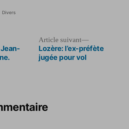
Publié
Divers
dans
le
Article
Article suivant
dent :
suivant :
 Jean-
Lozère: l’ex-préfète
ne.
jugée pour vol
mmentaire