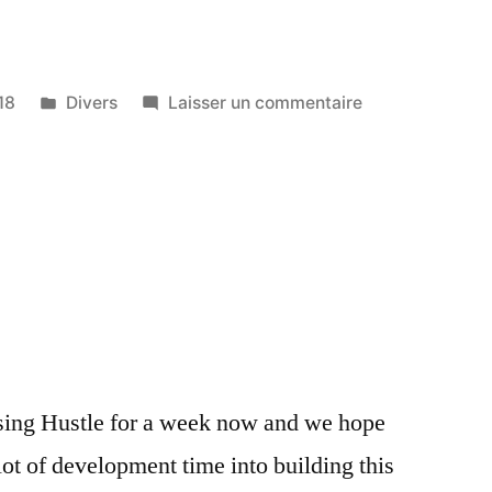
Publié
sur
18
Divers
Laisser un commentaire
dans
Test
WP
5.0
sing Hustle for a week now and we hope
lot of development time into building this