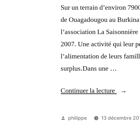
Sur un terrain d’environ 790
de Ouagadougou au Burkina 
l’association La Saisonnière
2007. Une activité qui leur p
l’alimentation de leurs famil
surplus.Dans une …
« Mon
Continuer la lecture
titre
de
Publié
philippe
13 décembre 20
test »
par