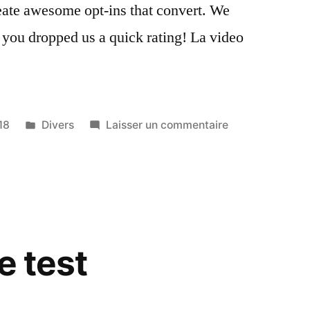
eate awesome opt-ins that convert. We
f you dropped us a quick rating! La video
Publié
sur
18
Divers
Laisser un commentaire
dans
Test
vidéo
e test