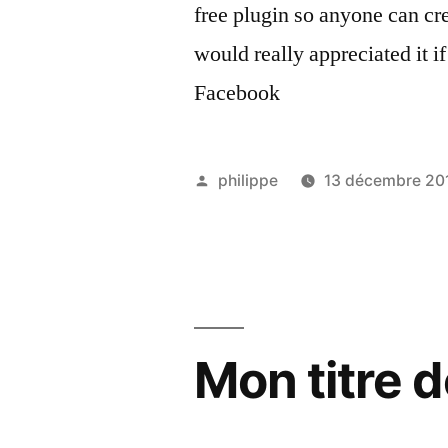
free plugin so anyone can cr
would really appreciated it i
Facebook
Publié
philippe
13 décembre 20
par
Mon titre d