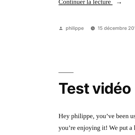
« Test
Continuer la lecture
WP
5.0 »
Publié
philippe
15 décembre 20
par
Test vidéo
Hey philippe, you’ve been u
you’re enjoying it! We put a 