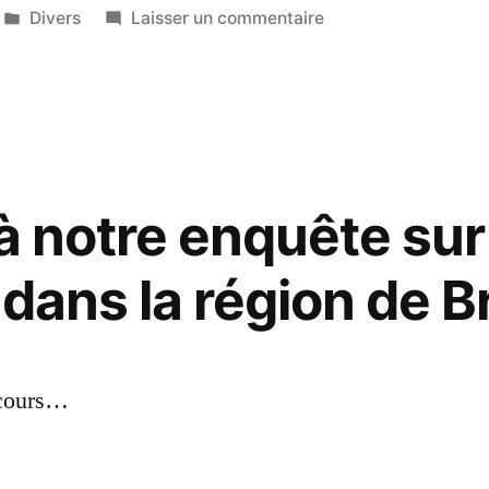
Publié
sur
Divers
Laisser un commentaire
dans
Test
d’insert
de
tweet
à notre enquête sur
dans la région de B
 cours…