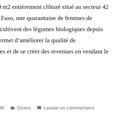
0 m2 entièrement clôturé situé au secteur 42
Faso, une quarantaine de femmes de
 cultivent des légumes biologiques depuis
ermet d’améliorer la qualité de
les et de se créer des revenues en vendant le
Publié
sur
18
Divers
Laisser un commentaire
dans
Mon
titre