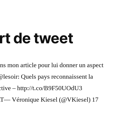
de
test
rt de tweet
ans mon article pour lui donner un aspect
 @lesoir: Quels pays reconnaissent la
active – http://t.co/B9F50UOdU3
T— Véronique Kiesel (@VKiesel) 17