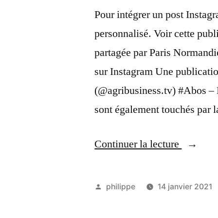
Pour intégrer un post Instag
personnalisé. Voir cette pub
partagée par Paris Normandi
sur Instagram Une publicati
(@agribusiness.tv) #Abos – Le
sont également touchés par la
« Test
Continuer la lecture
insta »
Publié
philippe
14 janvier 2021
par