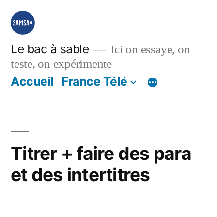
Aller
au
contenu
Le bac à sable
Ici on essaye, on
teste, on expérimente
Accueil
France Télé
Titrer + faire des para
et des intertitres