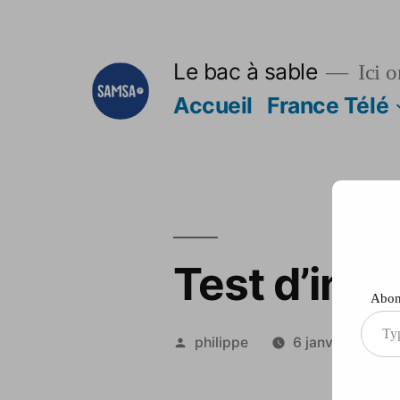
Aller
au
Le bac à sable
Ici o
contenu
Accueil
France Télé
Test d’inse
Abonn
Type
Publié
philippe
6 janvier 2015
your
par
ema