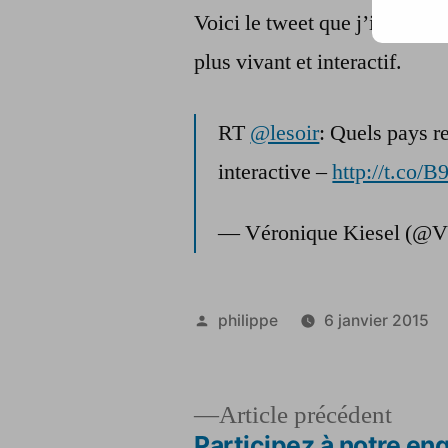
Voici le tweet que j’insère d
plus vivant et interactif.
RT
@lesoir
: Quels pays r
interactive –
http://t.co
— Véronique Kiesel (@V
Publié
philippe
6 janvier 2015
par
Artic
Article précédent
précé
Participez à notre en