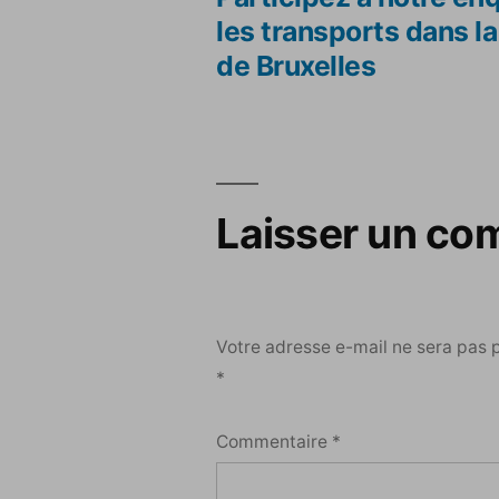
Navigation
les transports dans la
de Bruxelles
de
l’article
Laisser un co
Votre adresse e-mail ne sera pas 
*
Commentaire
*