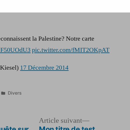
ans mon article pour lui donner un aspect
de
tweet
econnaissent la Palestine? Notre carte
/B9F50UOdU3
pic.twitter.com/fMIT2OKpAT
Kiesel)
17 Décembre 2014
Publié
Divers
dans
le
Article
Article suivant
dent :
suivant :
quête sur
Mon titre de test