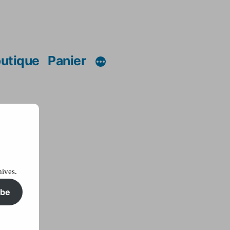
utique
Panier
hives.
ibe