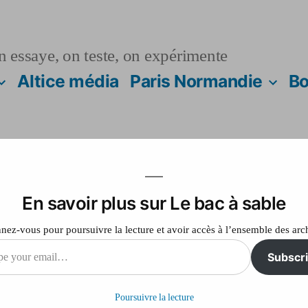
n essaye, on teste, on expérimente
Altice média
Paris Normandie
Bo
En savoir plus sur Le bac à sable
rt de tweet
ez-vous pour poursuivre la lecture et avoir accès à l’ensemble des arc
Subscr
sur
Laisser un commentaire
Test
Poursuivre la lecture
d’insert
il…