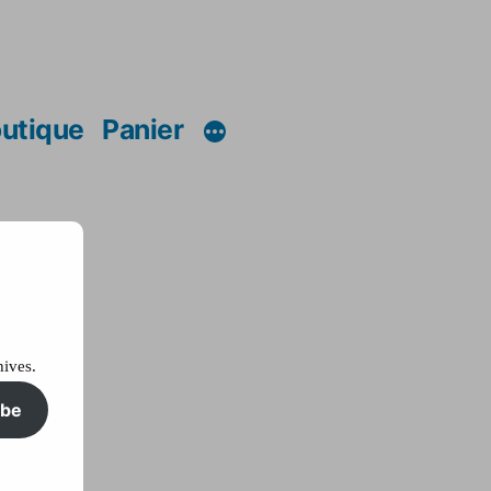
utique
Panier
hives.
ibe