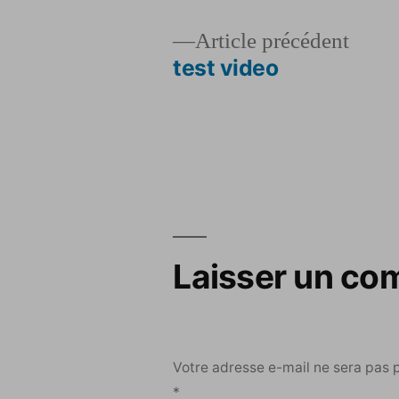
Artic
Article précédent
précé
test video
Navigation
de
l’article
Laisser un co
Votre adresse e-mail ne sera pas 
*