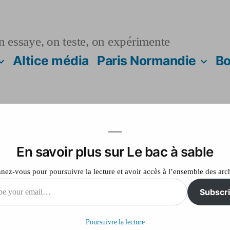
n essaye, on teste, on expérimente
Altice média
Paris Normandie
Bo
En savoir plus sur Le bac à sable
EO
ez-vous pour poursuivre la lecture et avoir accès à l’ensemble des arc
Subscr
sur
Laisser un commentaire
TEST
Poursuivre la lecture
VIDEO
il…