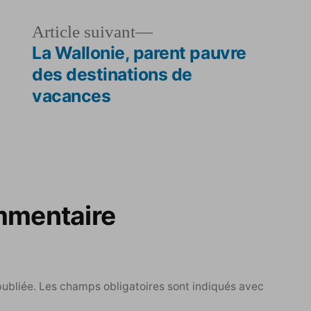
le
Article
Article suivant
dent :
suivant :
La Wallonie, parent pauvre
des destinations de
vacances
mmentaire
publiée.
Les champs obligatoires sont indiqués avec