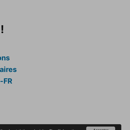
!
ons
aires
s-FR