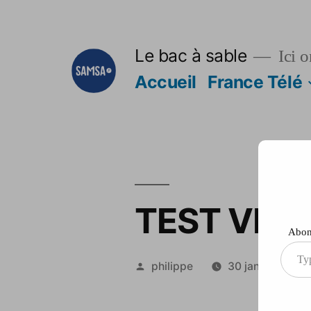
Aller
au
Le bac à sable
Ici o
contenu
Accueil
France Télé
TEST VID
Abonn
Type
Publié
philippe
30 janvier 2014
your
par
ema