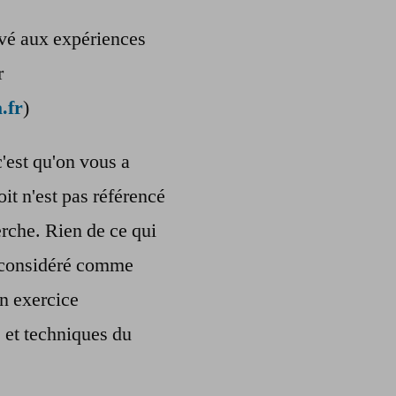
ervé aux expériences
r
.fr
)
c'est qu'on vous a
oit n'est pas référencé
rche. Rien de ce qui
re considéré comme
n exercice
s et techniques du