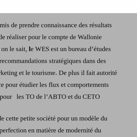
La
Wallonie,
mis de prendre connaissance des résultats
parent
pauvre
de réaliser pour le compte de Wallonie
des
n le sait,
l
e WES est un bureau d’études
destinations
de
n recommandations stratégiques dans des
vacances
eting et le tourisme. De plus il fait autorité
 pour étudier les flux et comportements
t pour les TO de l’ABTO et du CETO
 de cette petite société pour un modèle du
la perfection en matière de modernité du