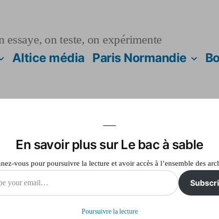
n essaye, on teste, on expérimente
Altice média
Paris Normandie
Bo
En savoir plus sur Le bac à sable
e, parent pauvre de
ez-vous pour poursuivre la lecture et avoir accès à l’ensemble des arc
ns de vacances
Subscr
Poursuivre la lecture
il…
sur
Laisser un commentaire