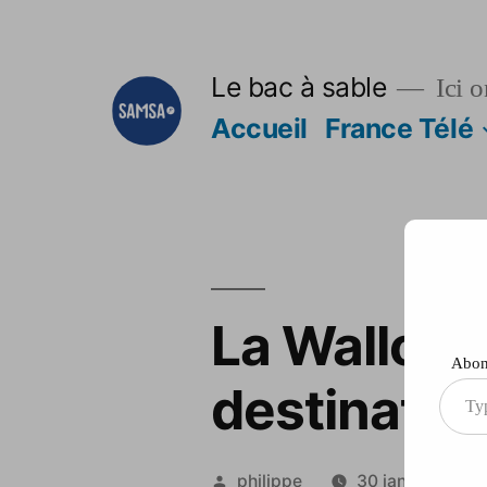
Aller
au
Le bac à sable
Ici o
contenu
Accueil
France Télé
La Walloni
Abonn
destinatio
Type
your
ema
Publié
philippe
30 janvier 2014