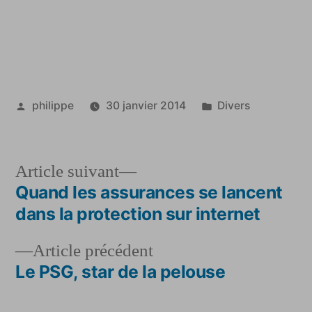
Publié
Publié
philippe
30 janvier 2014
Divers
par
dans
Article
Article suivant
suivant :
Quand les assurances se lancent
Navigation
dans la protection sur internet
de
Article
Article précédent
l’article
précédent :
Le PSG, star de la pelouse