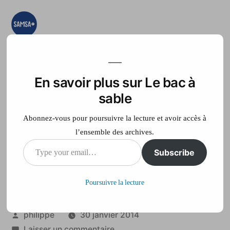
Aller
au
contenu
Le bac à sable
Ici on essaye, on
teste, on expérimente
En savoir plus sur Le bac à
Accueil
France Télé
sable
Abonnez-vous pour poursuivre la lecture et avoir accès à
l’ensemble des archives.
Type
Subscribe
Des assurances contre
your
les dérives d’internet
Poursuivre la lecture
email…
Publié
philippe
30 janvier 2014
par
sur
Laisser un commentaire