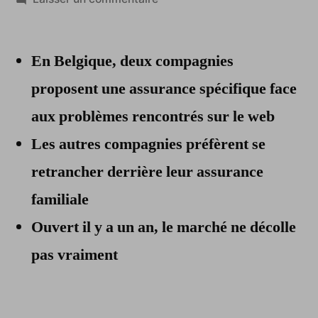
Des
assurances
En Belgique, deux compagnies
contre
les
proposent une assurance spécifique face
dérives
aux problèmes rencontrés sur le web
d’internet
L
es autres compagnies préfèrent se
retrancher derrière leur assurance
familiale
Ouvert il y a un an, le marché ne décolle
pas vraiment