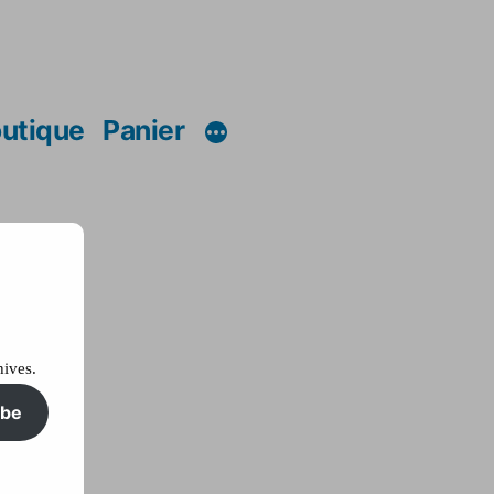
utique
Panier
hives.
ibe