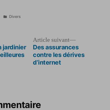
Publié
Divers
dans
le
Article
Article suivant
dent :
suivant :
 jardinier
Des assurances
eilleures
contre les dérives
1
d’internet
mmentaire