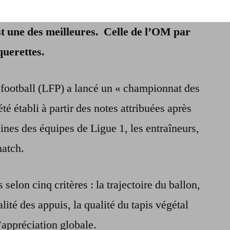
 football a évalué les meilleures pelouses
star
de
st une des meilleures. Celle de l’OM par
la
querettes.
pelouse
football (LFP) a lancé un « championnat des
té établi à partir des notes attribuées après
ines des équipes de Ligue 1, les entraîneurs,
match.
selon cinq critères : la trajectoire du ballon,
alité des appuis, la qualité du tapis végétal
’appréciation globale.