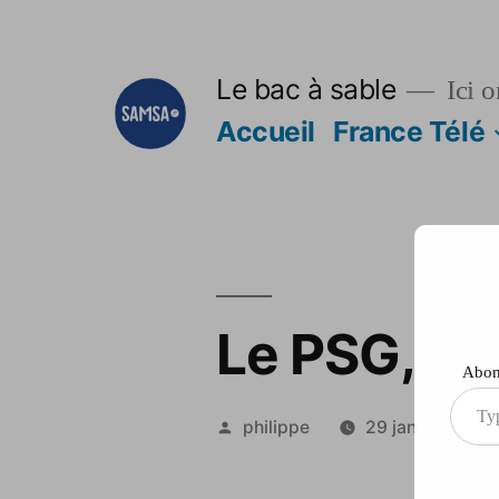
Aller
au
Le bac à sable
Ici o
contenu
Accueil
France Télé
Le PSG, sta
Abonn
Type
Publié
philippe
29 janvier 2014
your
par
ema