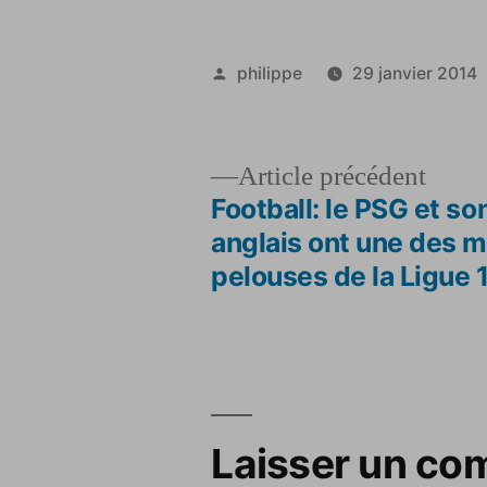
Publié
philippe
29 janvier 2014
par
Artic
Article précédent
précé
Football: le PSG et son
Navigation
anglais ont une des m
pelouses de la Ligue 
de
l’article
Laisser un co