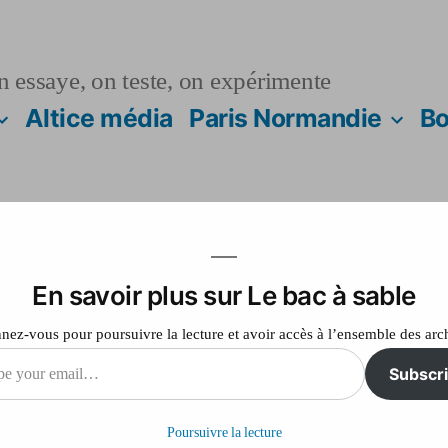
n essaye, on teste, on expérimente
Altice média
Paris Normandie
Bo
En savoir plus sur Le bac à sable
r de la pelouse
ez-vous pour poursuivre la lecture et avoir accès à l’ensemble des arc
Subscr
sur
Laisser un commentaire
Le
Poursuivre la lecture
PSG,
il…