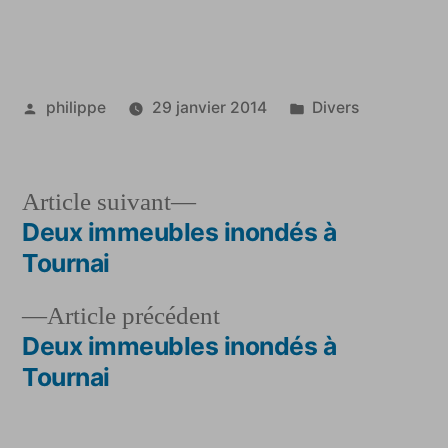
Publié
Publié
philippe
29 janvier 2014
Divers
par
dans
Article
Article suivant
suivant :
Deux immeubles inondés à
Navigation
Tournai
de
Article
Article précédent
l’article
précédent :
Deux immeubles inondés à
Tournai