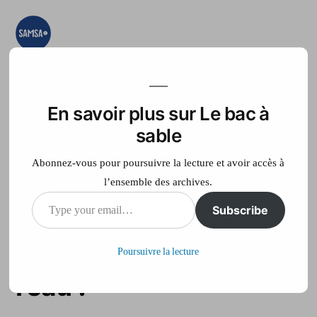
Aller
au
contenu
Le bac à sable
Ici on essaye, on
teste, on expérimente
En savoir plus sur Le bac à
Accueil
France Télé
sable
Abonnez-vous pour poursuivre la lecture et avoir accès à
l’ensemble des archives.
Type
Subscribe
Tournai : la cathédrale
your
a bien failli prendre
Poursuivre la lecture
email…
l’eau !