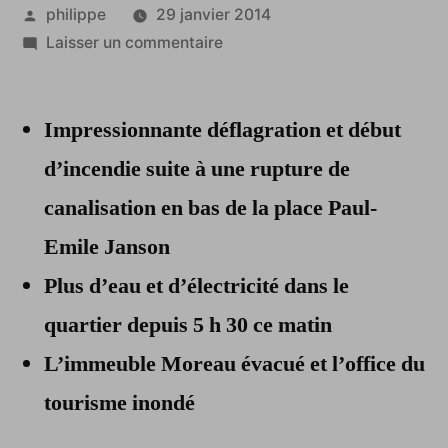
Publié
philippe
29 janvier 2014
par
sur
Laisser un commentaire
Tournai
:
Impressionnante déflagration et début
la
cathédrale
d’incendie suite à une rupture de
a
canalisation en bas de la place Paul-
bien
failli
Emile Janson
prendre
Plus d’eau et d’électricité dans le
l’eau
quartier
depuis 5 h 30 ce matin
!
L’immeuble Moreau évacué et l’office du
tourisme inondé