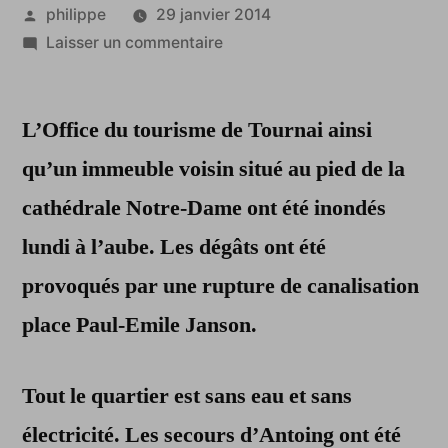
Publié
philippe
29 janvier 2014
par
sur
Laisser un commentaire
L’Office
du
L’Office du tourisme de Tournai ainsi
tourisme
de
qu’un immeuble voisin situé au pied de la
Tournai
cathédrale Notre-Dame ont été inondés
a
les
lundi à l’aube. Les dégâts ont été
pieds
provoqués par une rupture de canalisation
dans
place Paul-Emile Janson.
l’eau
Tout le quartier est sans eau et sans
électricité. Les secours d’Antoing ont été