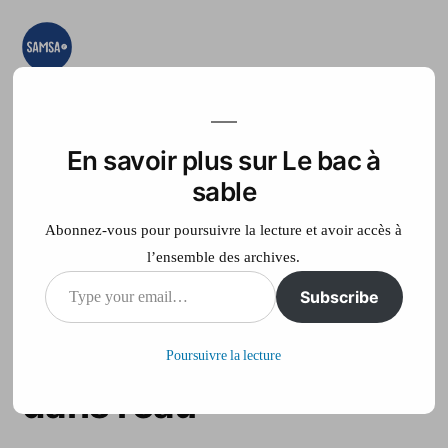
Aller
au
contenu
Le bac à sable
Ici on essaye, on
teste, on expérimente
En savoir plus sur Le bac à
Accueil
France Télé
sable
Abonnez-vous pour poursuivre la lecture et avoir accès à
l’ensemble des archives.
Type
Subscribe
L’Office du tourisme de
your
Tournai a les pieds
Poursuivre la lecture
email…
dans l’eau