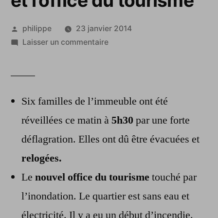
et l’office du tourisme
Publié
philippe
23 janvier 2014
par
sur
Laisser un commentaire
Tournai:
une
canalisation
d’eau
Six familles de l’immeuble ont été
inonde
réveillées ce matin à
5h30
par une forte
six
déflagration. Elles ont dû être évacuées et
habitations
et
relogées.
l’office
Le
nouvel office du tourisme
touché par
du
tourisme
l’inondation. Le quartier est sans eau et
électricité. Il y a eu un début d’incendie.