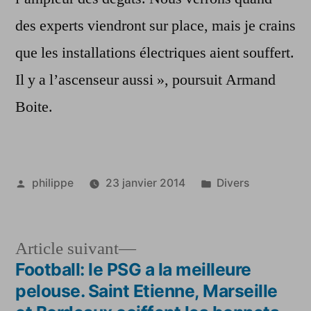
des experts viendront sur place, mais je crains
que les installations électriques aient souffert.
Il y a l’ascenseur aussi », poursuit Armand
Boite.
Publié
Publié
philippe
23 janvier 2014
Divers
par
dans
Article
Article suivant
suivant :
Football: le PSG a la meilleure
Navigation
pelouse. Saint Etienne, Marseille