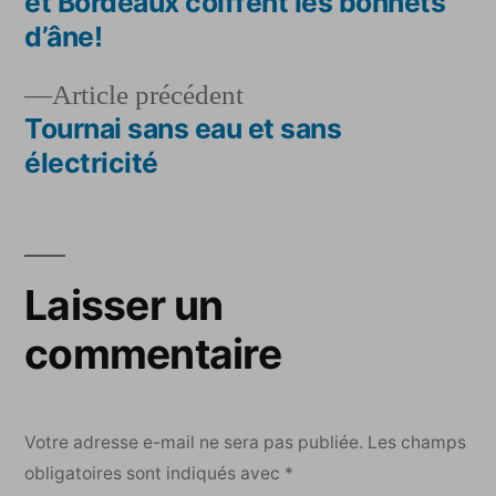
de
et Bordeaux coiffent les bonnets
d’âne!
l’article
Article
Article précédent
précédent :
Tournai sans eau et sans
électricité
Laisser un
commentaire
Votre adresse e-mail ne sera pas publiée.
Les champs
obligatoires sont indiqués avec
*