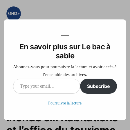
Aller
au
contenu
Le bac à sable
Ici on essaye, on
teste, on expérimente
En savoir plus sur Le bac à
Accueil
France Télé
sable
Abonnez-vous pour poursuivre la lecture et avoir accès à
l’ensemble des archives.
Type
Subscribe
Tournai: une
your
canalisation d’eau
Poursuivre la lecture
email…
inonde six habitations