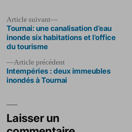
Article
Article suivant
suivant :
Tournai: une canalisation d’eau
Navigation
inonde six habitations et l’office
de
du tourisme
l’article
Article
Article précédent
précédent :
Intempéries : deux immeubles
inondés à Tournai
Laisser un
commentaire