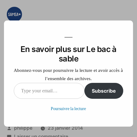
Aller
au
contenu
Le bac à sable
Ici on essaye, on
teste, on expérimente
En savoir plus sur Le bac à
Accueil
France Télé
sable
Abonnez-vous pour poursuivre la lecture et avoir accès à
l’ensemble des archives.
Type
Subscribe
Tournai sans eau et
your
sans électricité
Poursuivre la lecture
email…
Publié
philippe
23 janvier 2014
par
sur
Laisser un commentaire