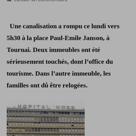
Tournai
sans
Une canalisation a rompu ce lundi vers
eau
et
5h30 à la place Paul-Emile Janson, à
sans
Tournai. Deux immeubles ont été
électricité
sérieusement touchés, dont l’office du
tourisme. Dans l’autre immeuble, les
familles ont dû être relogées.