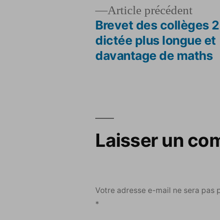
Artic
Article précédent
précé
Brevet des collèges 2
Navigation
dictée plus longue et
davantage de maths
de
l’article
Laisser un co
Votre adresse e-mail ne sera pas 
*