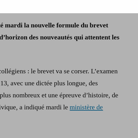
Brevet
des
é mardi la nouvelle formule du brevet
collèges
:
 d’horizon des nouveautés qui attentent les
tout
ce
qui
va
ollégiens : le brevet va se corser. L’examen
changer
013, avec une dictée plus longue, des
en
2013
plus nombreux et une épreuve d’histoire, de
ivique, a indiqué mardi le
ministère de