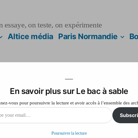
n essaye, on teste, on expérimente
Altice média
Paris Normandie
Bo
En savoir plus sur Le bac à sable
collèges : tout ce q
ez-vous pour poursuivre la lecture et avoir accès à l’ensemble des arc
n 2013
Subscr
Poursuivre la lecture
il…
sur
Laisser un commentaire