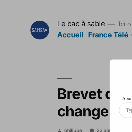
Aller
au
Le bac à sable
Ici o
contenu
Accueil
France Télé
Brevet des 
Abonn
changer e
Type
your
ema
Publié
philippe
23 août 2012