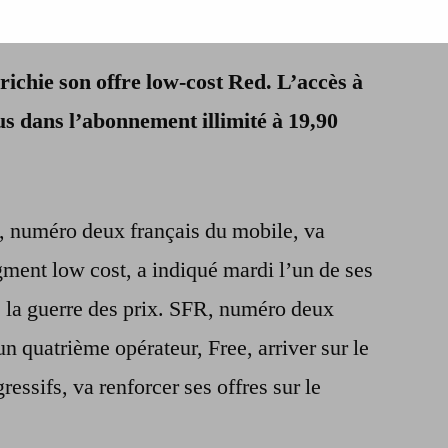
Téléphonie
mobile
ichie son offre low-cost Red. L’accès à
:
SFR
us dans l’abonnement illimité à 19,90
étoffe
son
offre
low
, numéro deux français du mobile, va
cost
egment low cost, a indiqué mardi l’un de ses
s la guerre des prix. SFR, numéro deux
un quatrième opérateur, Free, arriver sur le
ressifs, va renforcer ses offres sur le