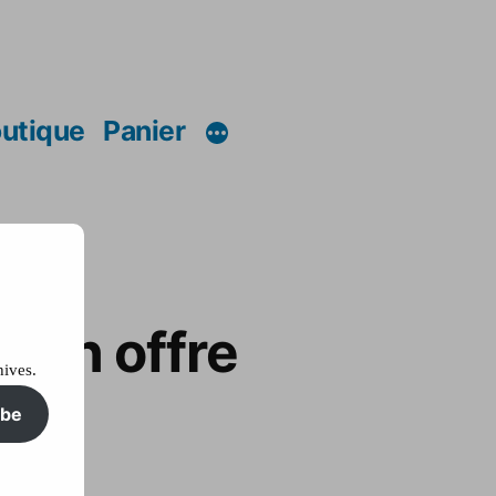
utique
Panier
 son offre
hives.
ibe