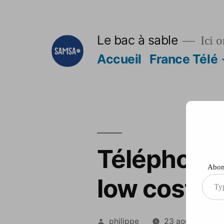
Aller
au
Le bac à sable
Ici o
contenu
Accueil
France Télé
Téléphonie 
Abonn
low cost
Type
your
ema
Publié
philippe
23 août 2012