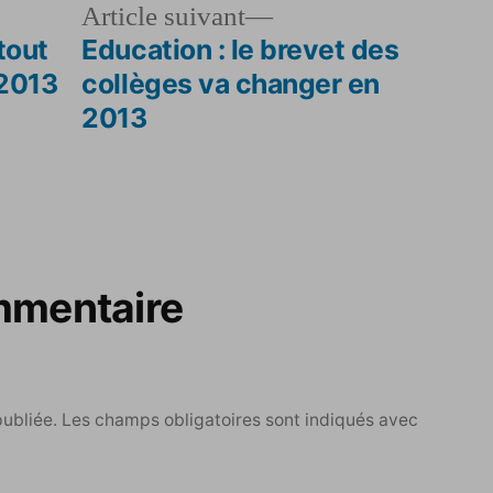
le
Article
Article suivant
dent :
suivant :
tout
Education : le brevet des
 2013
collèges va changer en
2013
mmentaire
publiée.
Les champs obligatoires sont indiqués avec