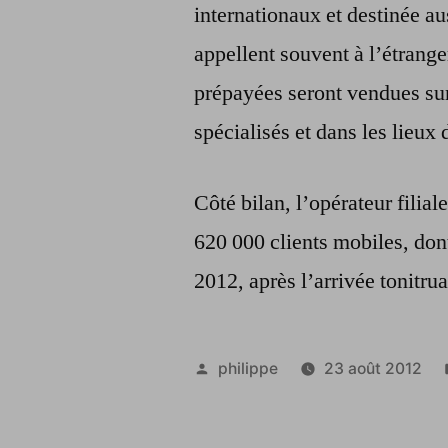
internationaux et destinée au
appellent souvent à l’étrange
prépayées seront vendues sur 
spécialisés et dans les lieux
Côté bilan, l’opérateur filial
620 000 clients mobiles, don
2012, après l’arrivée tonitru
Publié
philippe
23 août 2012
par