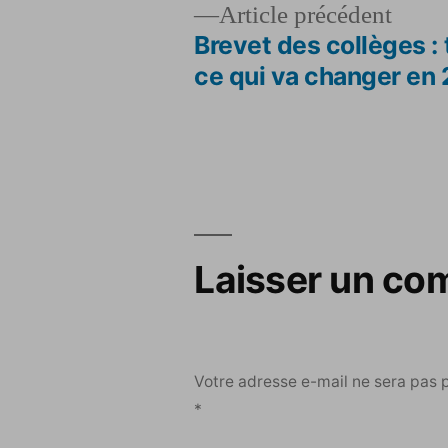
Artic
Article précédent
précé
Brevet des collèges : 
Navigation
ce qui va changer en
de
l’article
Laisser un co
Votre adresse e-mail ne sera pas 
*