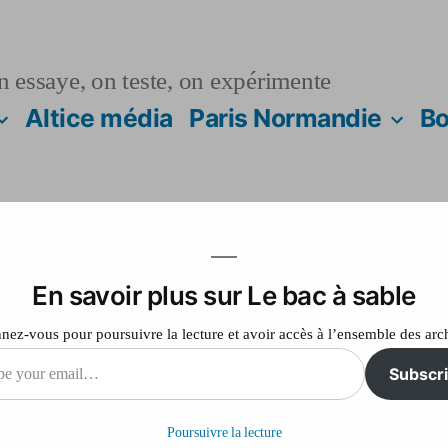
n essaye, on teste, on expérimente
Altice média
Paris Normandie
Bo
En savoir plus sur Le bac à sable
mobile : SFR étoffe
ez-vous pour poursuivre la lecture et avoir accès à l’ensemble des arc
Subscr
Poursuivre la lecture
il…
sur
Laisser un commentaire