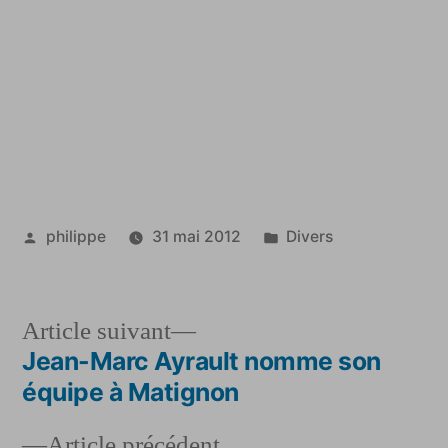
Publié
Publié
philippe
31 mai 2012
Divers
par
dans
Article
Article suivant
suivant :
Jean-Marc Ayrault nomme son
Navigation
équipe à Matignon
de
Article
Article précédent