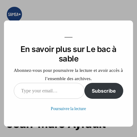
Aller
au
contenu
Le bac à sable
Ici on essaye, on
teste, on expérimente
En savoir plus sur Le bac à
Accueil
France Télé
sable
Abonnez-vous pour poursuivre la lecture et avoir accès à
l’ensemble des archives.
Type
Subscribe
La garde rapprochée
your
du premier ministre
Poursuivre la lecture
email…
Jean-Marc Ayrault