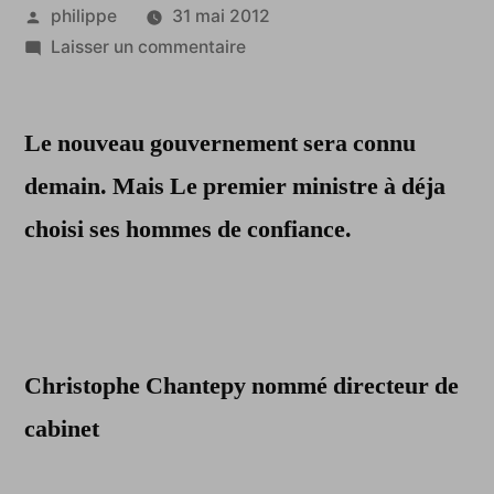
Publié
philippe
31 mai 2012
par
sur
Laisser un commentaire
La
garde
Le nouveau gouvernement sera connu
rapprochée
du
demain. Mais Le premier ministre à déja
premier
choisi ses hommes de confiance.
ministre
Jean-
Marc
Ayrault
Christophe Chantepy nommé directeur de
cabinet