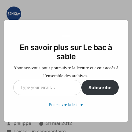
Aller
au
contenu
Le bac à sable
Ici on essaye, on
teste, on expérimente
En savoir plus sur Le bac à
Accueil
France Télé
sable
Abonnez-vous pour poursuivre la lecture et avoir accès à
l’ensemble des archives.
Type
Subscribe
De nouvelles têtes à
your
Matignon
Poursuivre la lecture
email…
Publié
philippe
31 mai 2012
par
sur
Laisser un commentaire