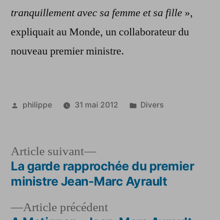
tranquillement avec sa femme et sa fille
»,
expliquait au Monde, un collaborateur du
nouveau premier ministre.
Publié
Publié
philippe
31 mai 2012
Divers
par
dans
Article
Article suivant
suivant :
La garde rapprochée du premier
Navigation
ministre Jean-Marc Ayrault
de
Article
Article précédent