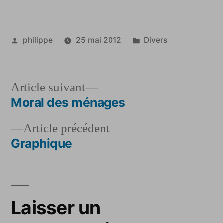
des
ménages
Publié
Publié
philippe
25 mai 2012
Divers
par
dans
Article
Article suivant
suivant :
Moral des ménages
Navigation
Article
Article précédent
de
précédent :
Graphique
l’article
Laisser un