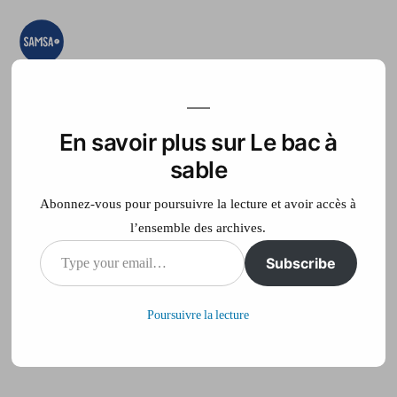
Aller
au
contenu
Le bac à sable
Ici on essaye, on
teste, on expérimente
En savoir plus sur Le bac à
Accueil
France Télé
sable
Abonnez-vous pour poursuivre la lecture et avoir accès à
l’ensemble des archives.
Type
Subscribe
Moral des ménages
your
Poursuivre la lecture
email…
Publié
philippe
25 mai 2012
par
sur
Laisser un commentaire
Moral