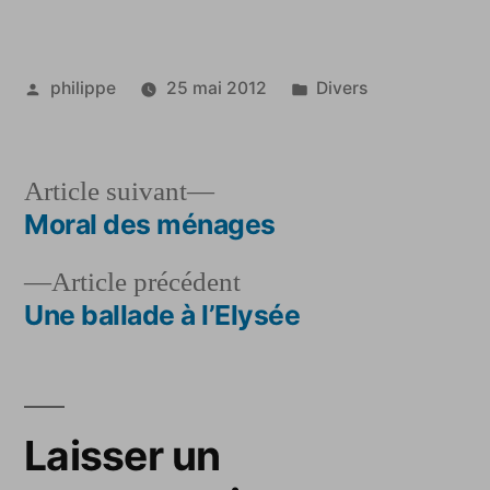
Publié
Publié
philippe
25 mai 2012
Divers
par
dans
Article
Article suivant
suivant :
Moral des ménages
Navigation
Article
Article précédent
de
précédent :
Une ballade à l’Elysée
l’article
Laisser un