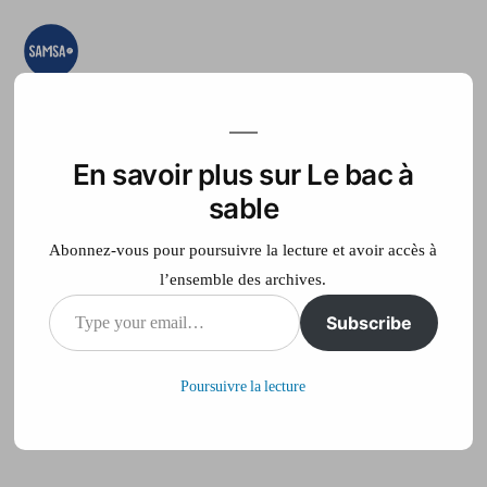
Aller
au
contenu
Le bac à sable
Ici on essaye, on
teste, on expérimente
En savoir plus sur Le bac à
Accueil
France Télé
sable
Abonnez-vous pour poursuivre la lecture et avoir accès à
l’ensemble des archives.
Type
Subscribe
Graphique
your
Poursuivre la lecture
email…
Publié
philippe
25 mai 2012
par
sur
Laisser un commentaire
Graphique