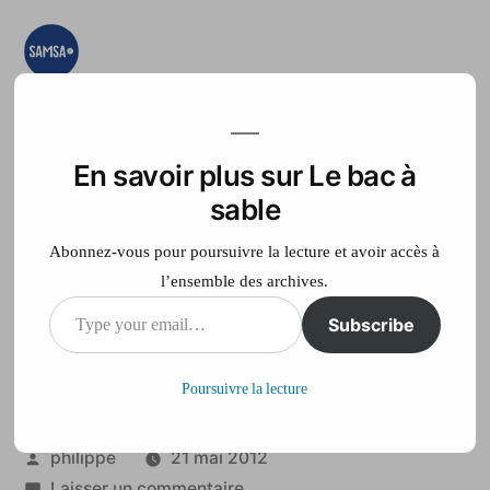
Aller
au
contenu
Le bac à sable
Ici on essaye, on
teste, on expérimente
En savoir plus sur Le bac à
Accueil
France Télé
sable
Abonnez-vous pour poursuivre la lecture et avoir accès à
l’ensemble des archives.
Type
Subscribe
Un rallye automobile
your
mortel dans le Var
Poursuivre la lecture
email…
Publié
philippe
21 mai 2012
par
sur
Laisser un commentaire