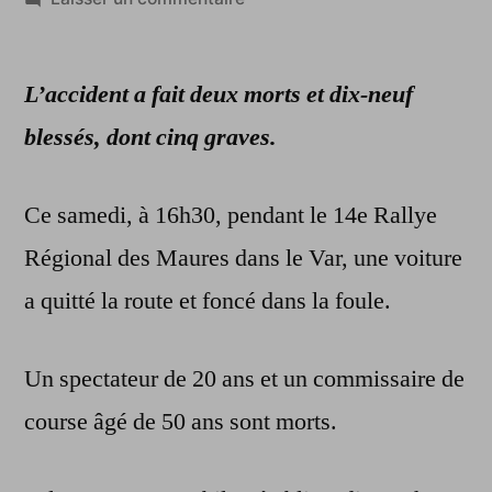
Un
rallye
L’accident a fait deux morts et dix-neuf
automobile
mortel
blessés, dont cinq graves.
dans
le
Ce samedi, à 16h30, pendant le 14e Rallye
Var
Régional des Maures dans le Var, une voiture
a quitté la route et foncé dans la foule.
Un spectateur de 20 ans et un commissaire de
course âgé de 50 ans sont morts.