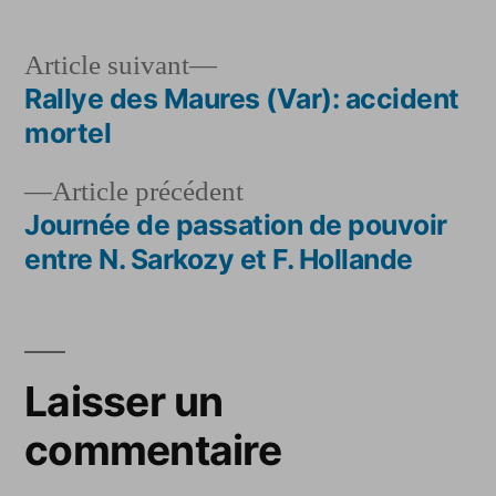
Article
Article suivant
suivant :
Rallye des Maures (Var): accident
Navigation
mortel
de
Article
Article précédent
l’article
précédent :
Journée de passation de pouvoir
entre N. Sarkozy et F. Hollande
Laisser un
commentaire