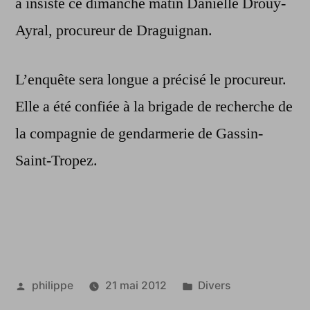
a insisté ce dimanche matin Danielle Drouy-
Ayral, procureur de Draguignan.
L’enquête sera longue a précisé le procureur.
Elle a été confiée à la brigade de recherche de
la compagnie de gendarmerie de Gassin-
Saint-Tropez.
Publié
Publié
philippe
21 mai 2012
Divers
par
dans