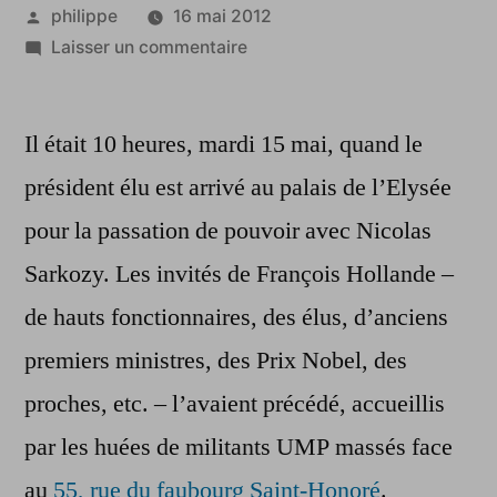
Publié
philippe
16 mai 2012
par
sur
Laisser un commentaire
Présidentielle
:
Il était 10 heures, mardi 15 mai, quand le
le
récit
président élu est arrivé au palais de l’Elysée
d’une
pour la passation de pouvoir avec Nicolas
longue
journée
Sarkozy. Les invités de François Hollande –
de
de hauts fonctionnaires, des élus, d’anciens
passation
premiers ministres, des Prix Nobel, des
proches, etc. – l’avaient précédé, accueillis
par les huées de militants UMP massés face
au
55, rue du faubourg Saint-Honoré
.