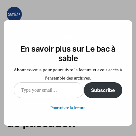
Aller
au
contenu
Le bac à sable
Ici on essaye, on
teste, on expérimente
En savoir plus sur Le bac à
Accueil
France Télé
sable
Abonnez-vous pour poursuivre la lecture et avoir accès à
l’ensemble des archives.
Type
Subscribe
Présidentielle : le récit
your
d’une longue journée
Poursuivre la lecture
email…
de passation