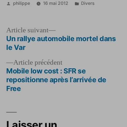
Publié
Publié
philippe
16 mai 2012
Divers
par
dans
Article
Article suivant
suivant :
Un rallye automobile mortel dans
Navigation
le Var
de
Article
Article précédent
l’article
précédent :
Mobile low cost : SFR se
repositionne après l’arrivée de
Free
Laisser un