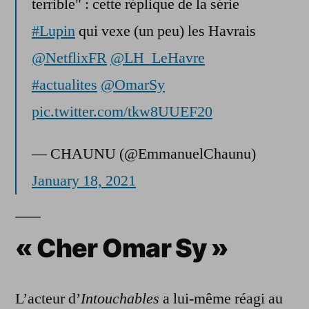
terrible" : cette réplique de la série
#Lupin
qui vexe (un peu) les Havrais
@NetflixFR
@LH_LeHavre
#actualites
@OmarSy
pic.twitter.com/tkw8UUEF20
— CHAUNU (@EmmanuelChaunu)
January 18, 2021
« Cher Omar Sy »
L’acteur d’
Intouchables
a lui-même réagi au