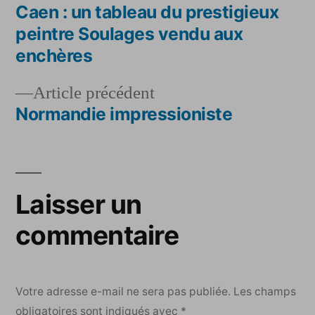
suivant :
Caen : un tableau du prestigieux
Navigation
peintre Soulages vendu aux
de
enchères
l’article
Article
Article précédent
précédent :
Normandie impressioniste
Laisser un
commentaire
Votre adresse e-mail ne sera pas publiée.
Les champs
obligatoires sont indiqués avec
*