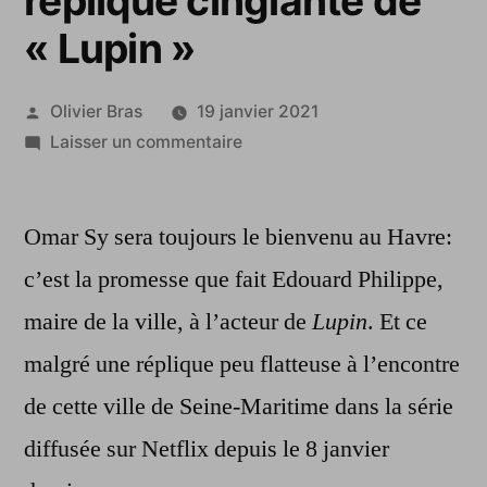
réplique cinglante de
« Lupin »
Publié
Olivier Bras
19 janvier 2021
par
sur
Laisser un commentaire
Édouard
Philippe
Omar Sy sera toujours le bienvenu au Havre:
convie
Omar
c’est la promesse que fait Edouard Philippe,
Sy
maire de la ville, à l’acteur de
Lupin
. Et ce
au
Havre,
malgré une réplique peu flatteuse à l’encontre
malgré
de cette ville de Seine-Maritime dans la série
une
diffusée sur Netflix depuis le 8 janvier
réplique
cinglante