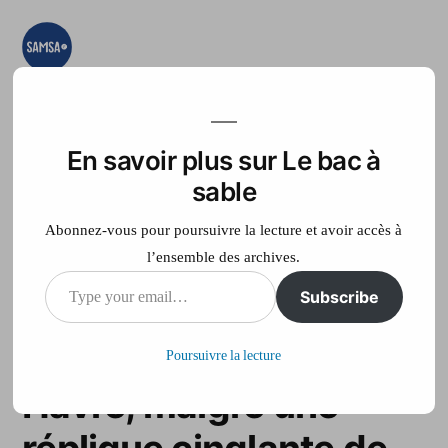
Aller
au
contenu
Le bac à sable
Ici on essaye, on
teste, on expérimente
En savoir plus sur Le bac à
Accueil
France Télé
sable
Abonnez-vous pour poursuivre la lecture et avoir accès à
l’ensemble des archives.
Type
Subscribe
Édouard Philippe
your
convie Omar Sy au
Poursuivre la lecture
email…
Havre, malgré une