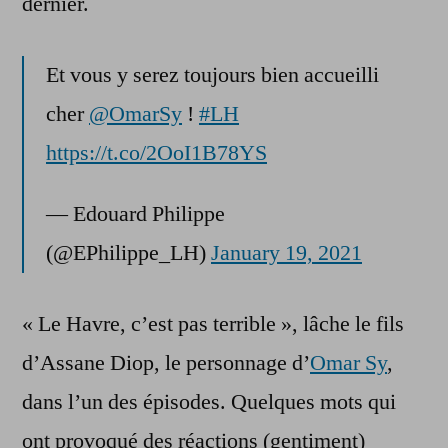
dernier.
de
« Lupin »
Et vous y serez toujours bien accueilli
cher
@OmarSy
!
#LH
https://t.co/2OoI1B78YS
— Edouard Philippe
(@EPhilippe_LH)
January 19, 2021
« Le Havre, c’est pas terrible », lâche le fils
d’Assane Diop, le personnage d’
Omar Sy
,
dans l’un des épisodes. Quelques mots qui
ont provoqué des réactions (gentiment)