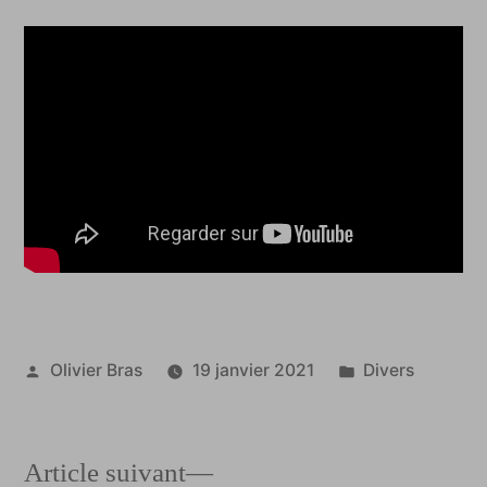
Publié
Publié
Olivier Bras
19 janvier 2021
Divers
par
dans
Article
Article suivant