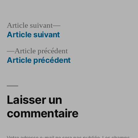
par
dans
Article
Article suivant
suivant :
Article suivant
Navigation
Article
Article précédent
de
précédent :
Article précédent
l’article
Laisser un
commentaire
Votre adresse e-mail ne sera pas publiée.
Les champs