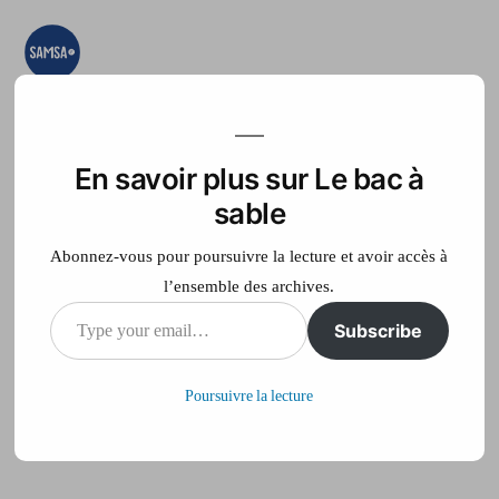
Aller
au
contenu
Le bac à sable
Ici on essaye, on
teste, on expérimente
En savoir plus sur Le bac à
Accueil
France Télé
sable
Abonnez-vous pour poursuivre la lecture et avoir accès à
l’ensemble des archives.
Publié
philippe
3 octobre 2014
Type
Subscribe
par
sur
Laisser un commentaire
your
Poursuivre la lecture
email…