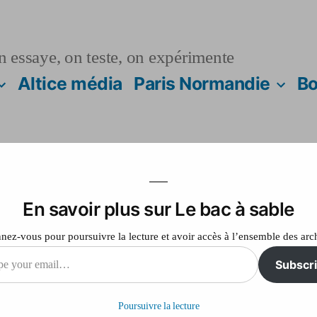
n essaye, on teste, on expérimente
Altice média
Paris Normandie
Bo
En savoir plus sur Le bac à sable
le tracé de la ligne
ez-vous pour poursuivre la lecture et avoir accès à l’ensemble des arc
ouvé par le ministè
Subscr
Poursuivre la lecture
il…
sur
2014
Laisser un commentaire