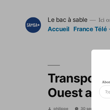
Aller
au
Le bac à sable
Ici o
contenu
Accueil
France Télé
Transport: 
Abonn
Ouest appr
Type
your
ema
Publié
philippe
30 septembre 