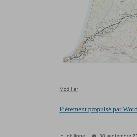
Modifier
Fièrement propulsé par Wor
Publié
philippe
30 septembre 2