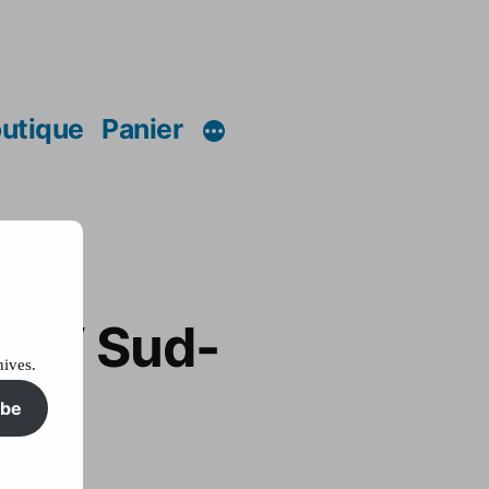
utique
Panier
 TGV Sud-
hives.
re
ibe