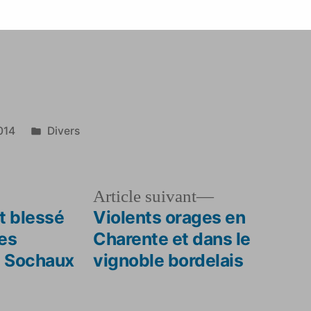
bien
référencé
?
Publié
014
Divers
dans
le
Article
Article suivant
dent :
suivant :
t blessé
Violents orages en
es
Charente et dans le
e Sochaux
vignoble bordelais