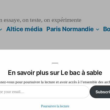
n essaye, on teste, on expérimente
Altice média
Paris Normandie
Bo
En savoir plus sur Le bac à sable
re bien référencé 
ez-vous pour poursuivre la lecture et avoir accès à l’ensemble des arc
Subscr
sur
2014
Laisser un commentaire
Comment
Poursuivre la lecture
être
il…