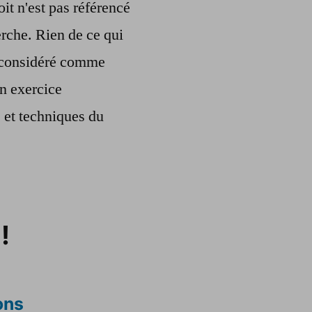
oit n'est pas référencé
rche. Rien de ce qui
re considéré comme
n exercice
s et techniques du
!
ons