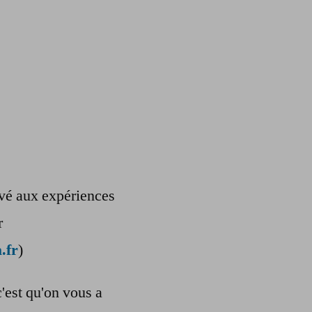
ervé aux expériences
r
.fr
)
c'est qu'on vous a