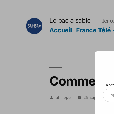
Aller
au
Le bac à sable
Ici o
contenu
Accueil
France Télé
Comment êt
Abonn
Type
Publié
philippe
29 septembre 
your
par
ema