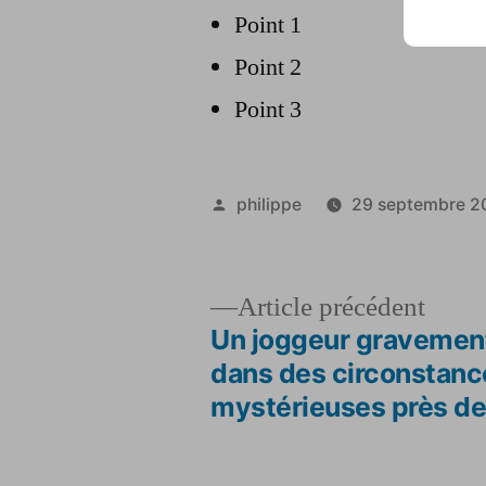
Point 1
Point 2
Point 3
Publié
philippe
29 septembre 2
par
Artic
Article précédent
précé
Un joggeur gravemen
Navigation
dans des circonstanc
mystérieuses près d
de