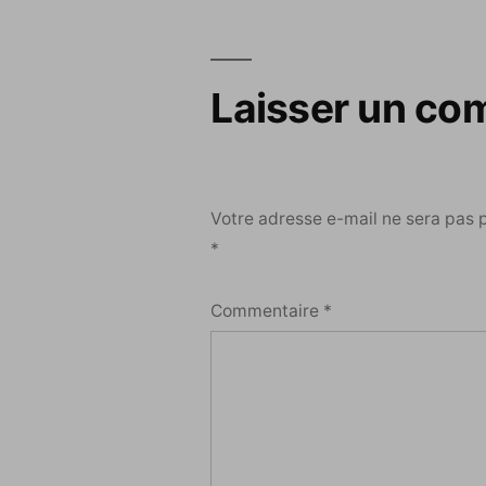
l’article
Laisser un co
Votre adresse e-mail ne sera pas 
*
Commentaire
*