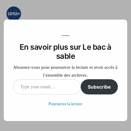
Aller
au
contenu
Le bac à sable
Ici on essaye, on
teste, on expérimente
En savoir plus sur Le bac à
Accueil
France Télé
sable
Abonnez-vous pour poursuivre la lecture et avoir accès à
l’ensemble des archives.
Type
Subscribe
Prisons Infogram
your
Poursuivre la lecture
email…
Publié
philippe
20 juin 2014
par
sur
Laisser un commentaire
Prisons