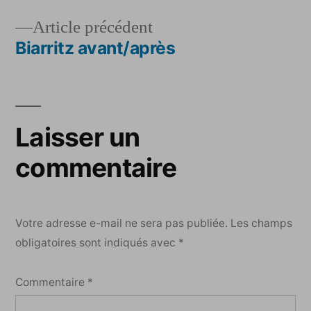
Navigation
Article
Article précédent
de
précédent :
Biarritz avant/après
l’article
Laisser un
commentaire
Votre adresse e-mail ne sera pas publiée.
Les champs
obligatoires sont indiqués avec
*
Commentaire
*