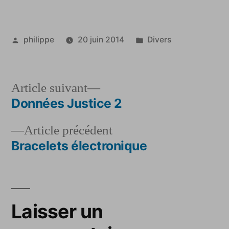
Publié
Publié
philippe
20 juin 2014
Divers
par
dans
Article
Article suivant
suivant :
Données Justice 2
Navigation
Article
Article précédent
de
précédent :
Bracelets électronique
l’article
Laisser un