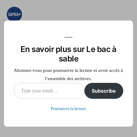
Aller
au
contenu
Le bac à sable
Ici on essaye, on
teste, on expérimente
En savoir plus sur Le bac à
Accueil
France Télé
sable
Abonnez-vous pour poursuivre la lecture et avoir accès à
l’ensemble des archives.
Type
Subscribe
Données Justice
your
Poursuivre la lecture
email…
Publié
philippe
20 juin 2014
par
sur
Laisser un commentaire
Données