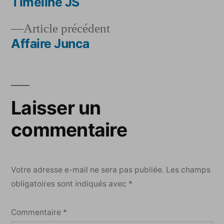
suivant :
Timeline JS
Navigation
Article
Article précédent
de
précédent :
Affaire Junca
l’article
Laisser un
commentaire
Votre adresse e-mail ne sera pas publiée.
Les champs
obligatoires sont indiqués avec
*
Commentaire
*