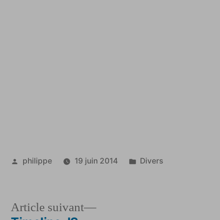
Publié
Publié
philippe
19 juin 2014
Divers
par
dans
Article
Article suivant