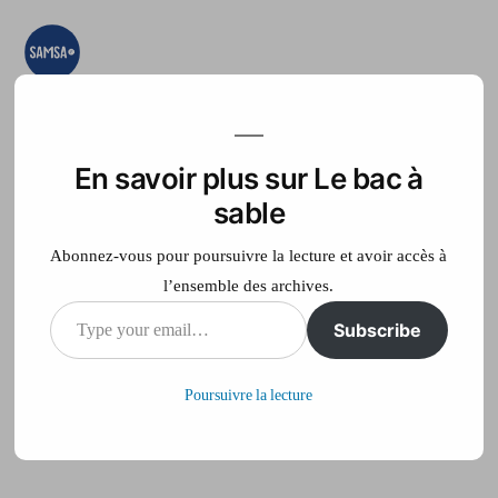
Aller
au
contenu
Le bac à sable
Ici on essaye, on
teste, on expérimente
En savoir plus sur Le bac à
Accueil
France Télé
sable
Abonnez-vous pour poursuivre la lecture et avoir accès à
l’ensemble des archives.
Type
Subscribe
chronologie Junca
your
Poursuivre la lecture
email…
Publié
philippe
19 juin 2014
par
sur
Laisser un commentaire
chronologie