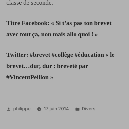
classe de seconde.
Titre Facebook:
« Si t’as pas ton brevet
avec tout ça, non mais allo quoi ! »
Twitter: #brevet #collège #éducation « le
brevet…dur, dur : breveté par
#VincentPeillon »
Publié
Publié
philippe
17 juin 2014
Divers
par
dans