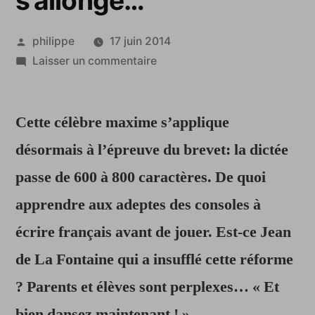
s’allonge…
Publié
philippe
17 juin 2014
par
sur
Laisser un commentaire
Plus
c’est
Cette célèbre maxime s’applique
long,
plus
désormais à l’épreuve du brevet: la dictée
c’est
passe de 600 à 800 caractères. De quoi
bon:
la
apprendre aux adeptes des consoles à
dictée
écrire français avant de jouer. Est-ce Jean
au
de La Fontaine qui a insufflé cette réforme
brevet
des
? Parents et élèves sont perplexes… « Et
collèges
bien dansez maintenant ! »