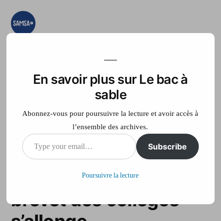
Aller
au
contenu
Le bac à sable
Ici on essaye, on
teste, on expérimente
En savoir plus sur Le bac à
Accueil
France Télé
sable
Abonnez-vous pour poursuivre la lecture et avoir accès à
l’ensemble des archives.
Type
Subscribe
Plus c’est long, plus
your
c’est bon: la dictée au
Poursuivre la lecture
email…
brevet des collèges