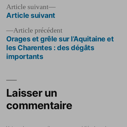
Article
Article suivant
suivant :
Article suivant
Navigation
Article
Article précédent
de
précédent :
Orages et grêle sur l’Aquitaine et
l’article
les Charentes : des dégâts
importants
Laisser un
commentaire