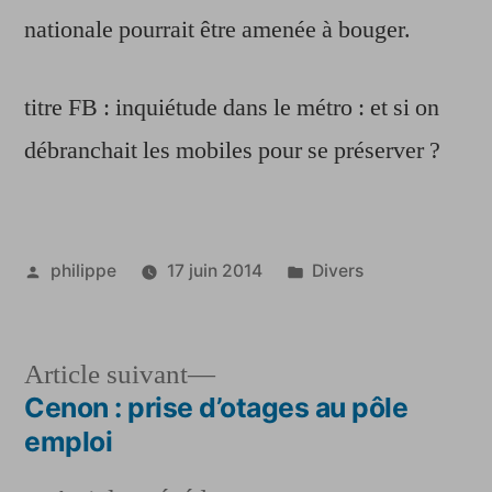
nationale pourrait être amenée à bouger.
titre FB : inquiétude dans le métro : et si on
débranchait les mobiles pour se préserver ?
Publié
Publié
philippe
17 juin 2014
Divers
par
dans
Article
Article suivant
suivant :
Cenon : prise d’otages au pôle
Navigation
emploi
de