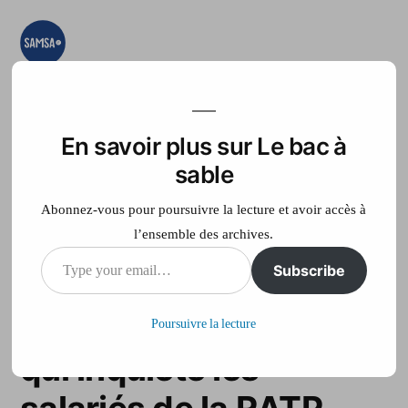
Aller
au
contenu
Le bac à sable
Ici on essaye, on
teste, on expérimente
En savoir plus sur Le bac à
Accueil
France Télé
sable
Abonnez-vous pour poursuivre la lecture et avoir accès à
l’ensemble des archives.
Type
Subscribe
Ondes magnétiques :
your
un rapport du CHSCT
Poursuivre la lecture
email…
qui inquiète les