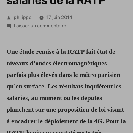
salariés de la RATP
Publié
philippe
17 juin 2014
par
sur
Laisser un commentaire
Ondes
magnétiques
Une étude remise à la RATP fait état de
:
un
niveaux d’ondes électromagnétiques
rapport
parfois plus élevés dans le métro parisien
du
CHSCT
qu’en surface. Les résultats inquiètent les
qui
salariés, au moment où les députés
inquiète
planchent sur une proposition de loi visant
les
salariés
à encadrer le déploiement de la 4G. Pour la
de
RATP, le niveau constaté reste très