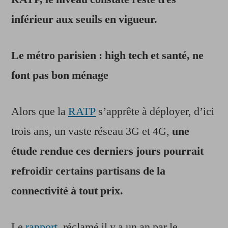
la
RATP
inférieur aux seuils en vigueur.
Le métro parisien : high tech et santé, ne
font pas bon ménage
Alors que la
RATP
s’apprête à déployer, d’ici
trois ans, un vaste réseau 3G et 4G,
une
étude rendue ces derniers jours pourrait
refroidir certains partisans de la
connectivité à tout prix.
Le
rapport
, réclamé il y a un an par le