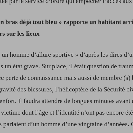
rtée par le service d’ordre qui empêcher l’accès aux
route
passante
 un bras déjà tout bleu » rapporte un habitant ar
s sur les lieux
 un homme d’allure sportive » d’après les dires d’u
 un état grave. Sur place, il était question de trau
c perte de connaissance mais aussi de membre (s) b
ravité des blessures, l’hélicoptère de la Sécurité civ
enfort. Il faudra attendre de longues minutes avant
 victime dont l’âge et l’identité n’ont pas encore été
s parlaient d’un homme d’une vingtaine d’années. 