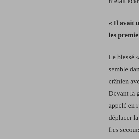
n’était éca
« Il avait
les premier
Le blessé «
semble dans
crânien ave
Devant la g
appelé en r
déplacer la
Les secour