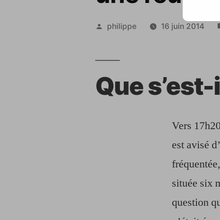
Publié
philippe
16 juin 2014
par
Que s’est-i
Vers 17h20
est avisé d
fréquentée,
située six 
question q