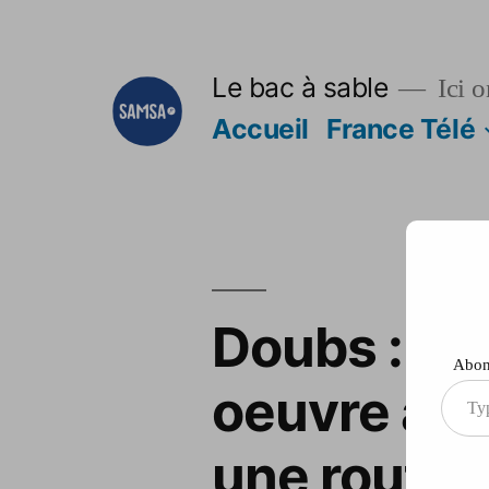
Aller
au
Le bac à sable
Ici o
contenu
Accueil
France Télé
Doubs : d’
Abonn
oeuvre apr
Type
your
une route 
ema