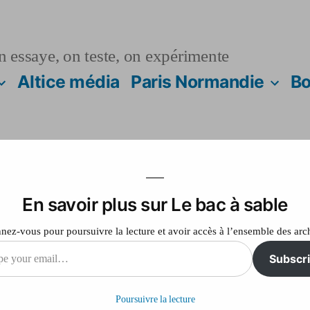
n essaye, on teste, on expérimente
Altice média
Paris Normandie
Bo
En savoir plus sur Le bac à sable
importants moyens 
ez-vous pour poursuivre la lecture et avoir accès à l’ensemble des arc
ès la chute d’un jog
Subscr
passante
Poursuivre la lecture
il…