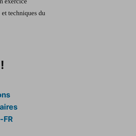
n exercice
s et techniques du
!
ons
aires
s-FR