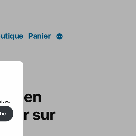
utique
Panier
mis en
hives.
geur sur
ibe