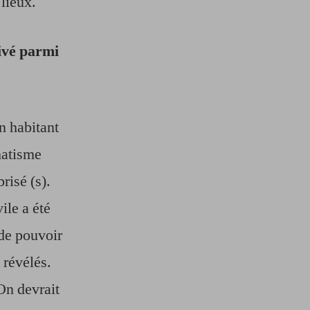
 lieux.
rivé parmi
n habitant
matisme
risé (s).
ile a été
 de pouvoir
 révélés.
On devrait