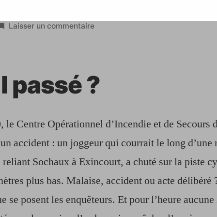
sur
Laisser un commentaire
Doubs
:
d’importants
l passé ?
moyens
mis
en
oeuvre
, le Centre Opérationnel d’Incendie et de Secours
après
’un accident : un joggeur qui courrait le long d’une 
la
 reliant Sochaux à Exincourt, a chuté sur la piste c
chute
d’un
mètres plus bas. Malaise, accident ou acte délibéré ?
joggeur
ue se posent les enquêteurs. Et pour l’heure aucune
sur
une