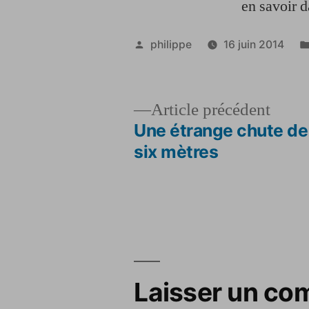
en savoir 
Publié
philippe
16 juin 2014
par
Artic
Article précédent
précé
Une étrange chute de
Navigation
six mètres
de
l’article
Laisser un co