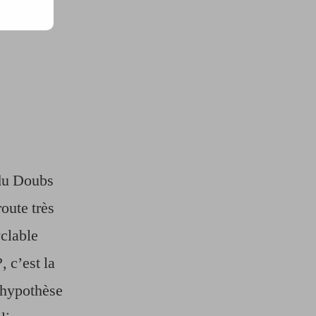
 du Doubs
route très
yclable
, c’est la
 hypothèse