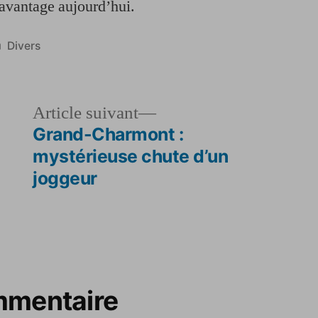
davantage aujourd’hui.
Publié
Divers
dans
le
Article
Article suivant
dent :
suivant :
Grand-Charmont :
mystérieuse chute d’un
joggeur
mmentaire