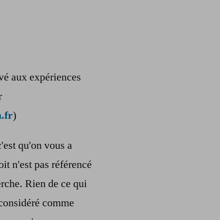
ervé aux expériences
r
.fr
)
c'est qu'on vous a
oit n'est pas référencé
rche. Rien de ce qui
re considéré comme