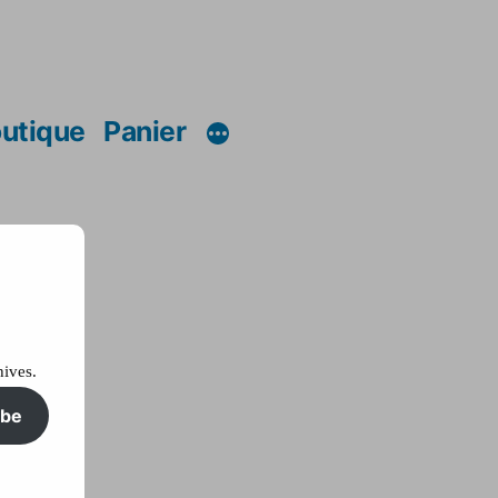
utique
Panier
hives.
ibe