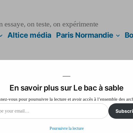
n essaye, on teste, on expérimente
Altice média
Paris Normandie
Bo
En savoir plus sur Le bac à sable
ez-vous pour poursuivre la lecture et avoir accès à l’ensemble des arc
Subscr
sur
Laisser un commentaire
test
Poursuivre la lecture
il…