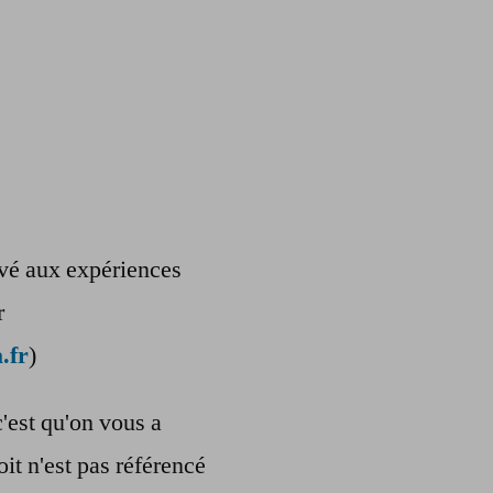
ervé aux expériences
r
.fr
)
c'est qu'on vous a
oit n'est pas référencé