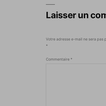
l’article
Laisser un co
Votre adresse e-mail ne sera pas 
*
Commentaire
*