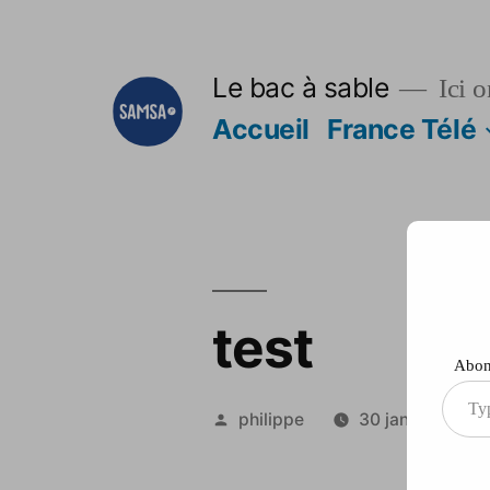
Aller
au
Le bac à sable
Ici o
contenu
Accueil
France Télé
test
Abonn
Type
Publié
philippe
30 janvier 2014
your
par
ema