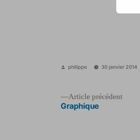
Publié
philippe
30 janvier 2014
par
Artic
Article précédent
précé
Graphique
Navigation
de