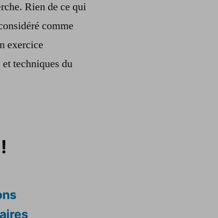
rche. Rien de ce qui
re considéré comme
n exercice
s et techniques du
!
ons
aires