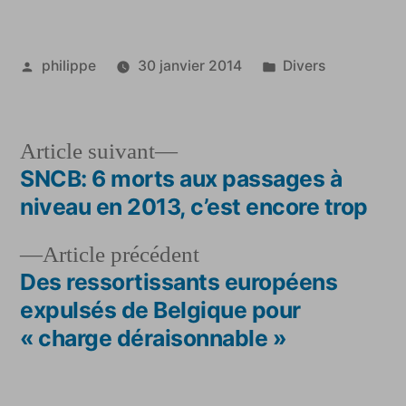
Publié
Publié
philippe
30 janvier 2014
Divers
par
dans
Article
Article suivant
suivant :
SNCB: 6 morts aux passages à
Navigation
niveau en 2013, c’est encore trop
de
Article
Article précédent
l’article
précédent :
Des ressortissants européens
expulsés de Belgique pour
« charge déraisonnable »