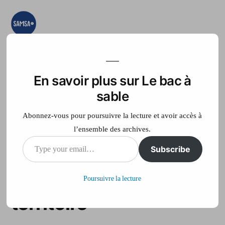
Aller
au
contenu
Le bac à sable
Ici on essaye, on
teste, on expérimente
En savoir plus sur Le bac à
Accueil
France Télé
sable
Abonnez-vous pour poursuivre la lecture et avoir accès à
l’ensemble des archives.
Type
Subscribe
La Belgique ne veut
your
plus d’expats sur son
Poursuivre la lecture
email…
territoire