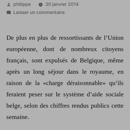
Publié
philippe
30 janvier 2014
par
sur
Laisser un commentaire
La
Belgique
De plus en plus de ressortissants de l’Union
ne
veut
européenne, dont de nombreux citoyens
plus
français, sont expulsés de Belgique, même
d’expats
sur
après un long séjour dans le royaume, en
son
raison de la «charge déraisonnable» qu’ils
territoire
feraient peser sur le système d’aide sociale
belge, selon des chiffres rendus publics cette
semaine.