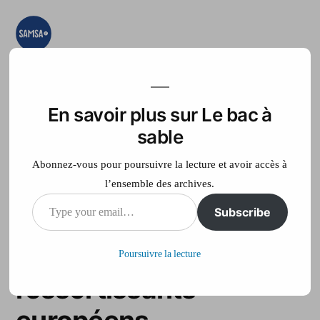
Aller
au
contenu
Le bac à sable
Ici on essaye, on
teste, on expérimente
En savoir plus sur Le bac à
Accueil
France Télé
sable
Abonnez-vous pour poursuivre la lecture et avoir accès à
l’ensemble des archives.
Type
Subscribe
Belgique: de plus en
your
plus d’expulsions de
Poursuivre la lecture
email…
ressortissants