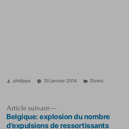
Publié
Publié
philippe
30 janvier 2014
Divers
par
dans
Article
Article suivant
suivant :
Belgique: explosion du nombre
Navigation
d’expulsions de ressortissants