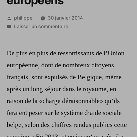
européens
Publié
philippe
30 janvier 2014
par
sur
Laisser un commentaire
Belgique:
de
De plus en plus de ressortissants de l’Union
plus
en
européenne, dont de nombreux citoyens
plus
français, sont expulsés de Belgique, même
d’expulsions
de
après un long séjour dans le royaume, en
ressortissants
raison de la «charge déraisonnable» qu’ils
européens
feraient peser sur le système d’aide sociale
belge, selon des chiffres rendus publics cette
semaine. «En 2013, et ce jusqu’en août, il a