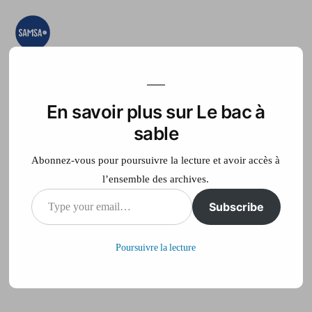
Aller
au
contenu
Le bac à sable
Ici on essaye, on
teste, on expérimente
En savoir plus sur Le bac à
Accueil
France Télé
sable
Abonnez-vous pour poursuivre la lecture et avoir accès à
l’ensemble des archives.
Publié
philippe
30 janvier 2014
Type
Subscribe
par
sur
Laisser un commentaire
your
Poursuivre la lecture
email…