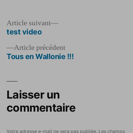
par
dans
Article
Article suivant
suivant :
test video
Navigation
Article
Article précédent
de
précédent :
Tous en Wallonie !!!
l’article
Laisser un
commentaire
Votre adresse e-mail ne sera pas publiée.
Les champs