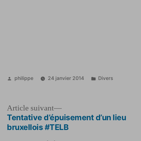
Publié
Publié
philippe
24 janvier 2014
Divers
par
dans
Article
Article suivant
suivant :
Tentative d’épuisement d’un lieu
Navigation
bruxellois #TELB
de