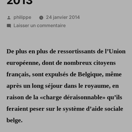
2013
Publié
philippe
24 janvier 2014
par
sur
Laisser un commentaire
Belgique:
trois
De plus en plus de ressortissants de l’Union
citoyens
européens
européenne, dont de nombreux citoyens
expulsés
français, sont expulsés de Belgique, même
par
jour
après un long séjour dans le royaume, en
en
raison de la «charge déraisonnable» qu’ils
2013
feraient peser sur le système d’aide sociale
belge.