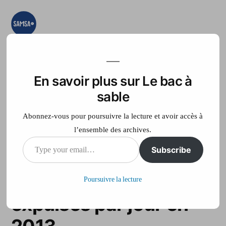
Aller
au
contenu
Le bac à sable
Ici on essaye, on
teste, on expérimente
En savoir plus sur Le bac à
Accueil
France Télé
sable
Abonnez-vous pour poursuivre la lecture et avoir accès à
l’ensemble des archives.
Type
Subscribe
Belgique: trois
your
citoyens européens
Poursuivre la lecture
email…
expulsés par jour en