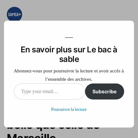
Aller
au
contenu
Le bac à sable
Ici on essaye, on
teste, on expérimente
En savoir plus sur Le bac à
Accueil
France Télé
sable
Abonnez-vous pour poursuivre la lecture et avoir accès à
l’ensemble des archives.
Type
Subscribe
Football français: la
your
pelouse du PSG plus
Poursuivre la lecture
email…
belle que celle de