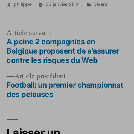
Publié
Publié
philippe
23 janvier 2014
Divers
par
dans
Article
Article suivant
suivant :
A peine 2 compagnies en
Navigation
Belgique proposent de s’assurer
de
contre les risques du Web
l’article
Article
Article précédent
précédent :
Football: un premier championnat
des pelouses
Laisser un