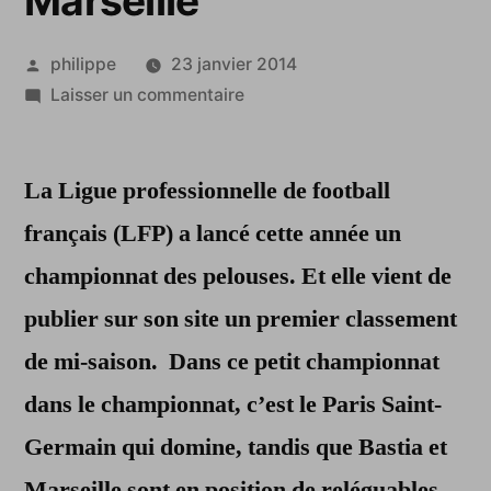
Marseille
Publié
philippe
23 janvier 2014
par
sur
Laisser un commentaire
Football
français:
La Ligue professionnelle de football
la
pelouse
français (LFP) a lancé cette année un
du
championnat des pelouses. Et elle vient de
PSG
plus
publier sur son site un premier classement
belle
de mi-saison. Dans ce petit championnat
que
dans le championnat, c’est le Paris Saint-
celle
de
Germain qui domine, tandis que Bastia et
Marseille
Marseille sont en position de reléguables…