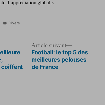
ote d’appréciation globale.
Publié
Divers
dans
le
Article
Article suivant
dent :
suivant :
eilleure
Football: le top 5 des
,
meilleures pelouses
 coiffent
de France