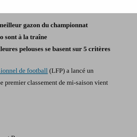
Football:
le
meilleur gazon du championnat
PSG
en
 sont à la traîne
tête…
eures pelouses se basent sur 5 critères
des
plus
beaux
ionnel de football
(LFP) a lancé un
gazons
e premier classement de mi-saison vient
du
championnat