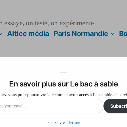
n essaye, on teste, on expérimente
Altice média
Paris Normandie
Bo
En savoir plus sur Le bac à sable
le PSG en tête… des 
ez-vous pour poursuivre la lecture et avoir accès à l’ensemble des arc
 championnat
Subscr
Poursuivre la lecture
il…
sur
Laisser un commentaire