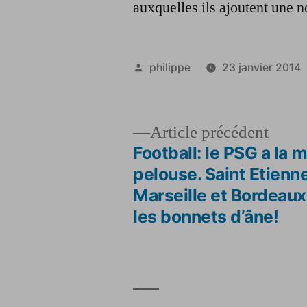
auxquelles ils ajoutent une n
Publié
philippe
23 janvier 2014
par
Artic
Article précédent
précé
Football: le PSG a la m
Navigation
pelouse. Saint Etienne
Marseille et Bordeaux
de
les bonnets d’âne!
l’article