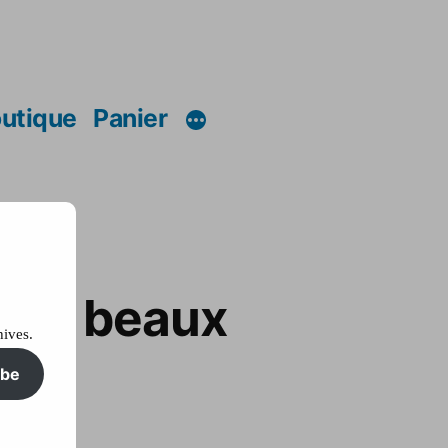
utique
Panier
plus beaux
hives.
ibe