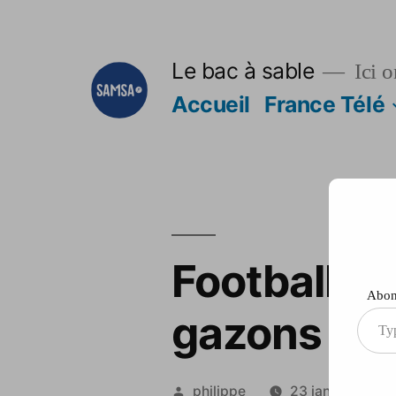
Aller
au
Le bac à sable
Ici o
contenu
Accueil
France Télé
Football: 
Abonn
gazons du
Type
your
ema
Publié
philippe
23 janvier 2014