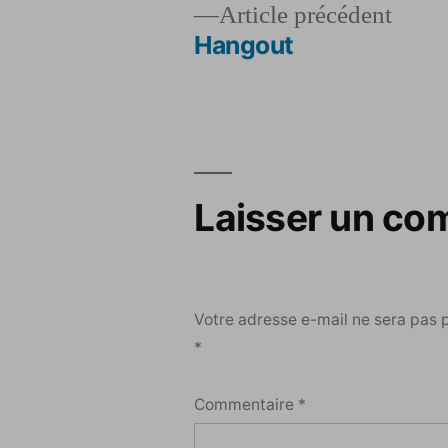
Artic
Article précédent
précé
Hangout
Navigation
de
l’article
Laisser un co
Votre adresse e-mail ne sera pas 
*
Commentaire
*