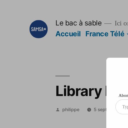
Aller
au
Le bac à sable
Ici o
contenu
Accueil
France Télé
Library D3.
Abonn
Type
Publié
philippe
5 septembre 20
your
par
ema