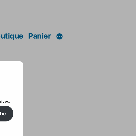
utique
Panier
hives.
ibe