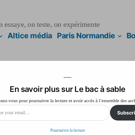
n essaye, on teste, on expérimente
Altice média
Paris Normandie
Bo
En savoir plus sur Le bac à sable
js
ez-vous pour poursuivre la lecture et avoir accès à l’ensemble des arc
Subscr
sur
13
Laisser un commentaire
Library
Poursuivre la lecture
D3.js
il…