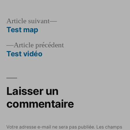
par
dans
Article
Article suivant
suivant :
Test map
Navigation
Article
Article précédent
de
précédent :
Test vidéo
l’article
Laisser un
commentaire
Votre adresse e-mail ne sera pas publiée.
Les champs