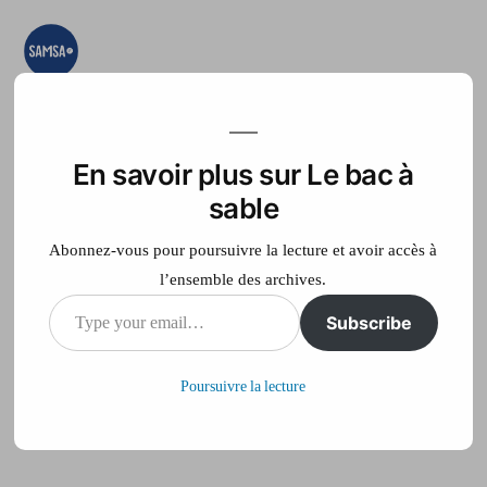
Aller
au
contenu
Le bac à sable
Ici on essaye, on
teste, on expérimente
En savoir plus sur Le bac à
Accueil
France Télé
sable
Abonnez-vous pour poursuivre la lecture et avoir accès à
l’ensemble des archives.
Type
Subscribe
Test chapitres
your
Poursuivre la lecture
email…
Publié
philippe
18 juin 2013
par
sur
Laisser un commentaire
Test