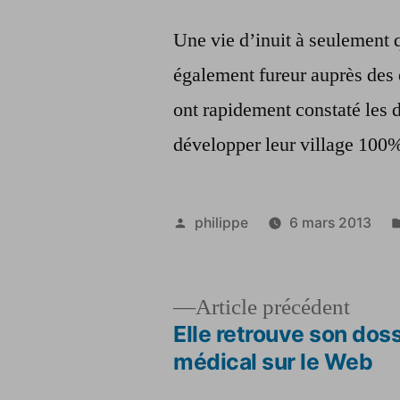
Une vie d’inuit à seulement q
également fureur auprès des e
ont rapidement constaté les 
développer leur village 100%
Publié
philippe
6 mars 2013
par
Artic
Article précédent
précé
Elle retrouve son doss
Navigation
médical sur le Web