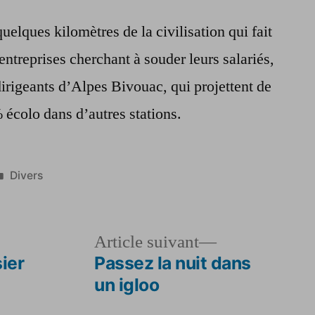
uelques kilomètres de la civilisation qui fait
ntreprises cherchant à souder leurs salariés,
dirigeants d’Alpes Bivouac, qui projettent de
 écolo dans d’autres stations.
Publié
Divers
dans
le
Article
Article suivant
dent :
suivant :
ier
Passez la nuit dans
un igloo