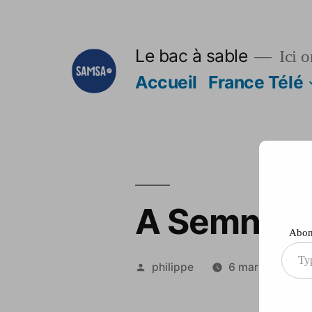
Aller
au
Le bac à sable
Ici o
contenu
Accueil
France Télé
A Semnoz, v
Abonn
Type
Publié
philippe
6 mars 2013
your
par
ema