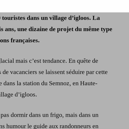
nuit, cette station de Haute-Savoie
votre
hôtel
touristes dans un village d’igloos. La
est
rois ans, une dizaine de projet du même type
un
igloo
ions françaises.
glacial mais c’est tendance. En quête de
de vacanciers se laissent séduire par cette
e dans la station du Semnoz, en Haute-
illage d’igloos.
 pas dormir dans un frigo, mais dans un
ans humour le guide aux randonneurs en