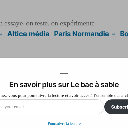
n essaye, on teste, on expérimente
Altice média
Paris Normandie
Bo
En savoir plus sur Le bac à sable
otre hôtel est un i
ez-vous pour poursuivre la lecture et avoir accès à l’ensemble des arc
Subscr
sur
Laisser un commentaire
A
Poursuivre la lecture
Semnoz,
il…