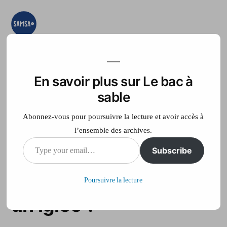
Aller
au
contenu
Le bac à sable
Ici on essaye, on
teste, on expérimente
En savoir plus sur Le bac à
Accueil
France Télé
sable
Abonnez-vous pour poursuivre la lecture et avoir accès à
l’ensemble des archives.
Type
Subscribe
Faut-il être givré pour
your
passer une nuit dans
Poursuivre la lecture
email…
un igloo ?