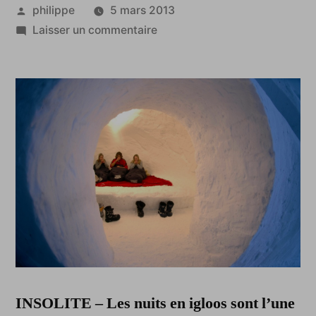
Publié
philippe
5 mars 2013
par
sur
Laisser un commentaire
Faut-
il
être
givré
pour
passer
une
nuit
dans
un
igloo
?
INSOLITE – Les nuits en igloos sont l’une