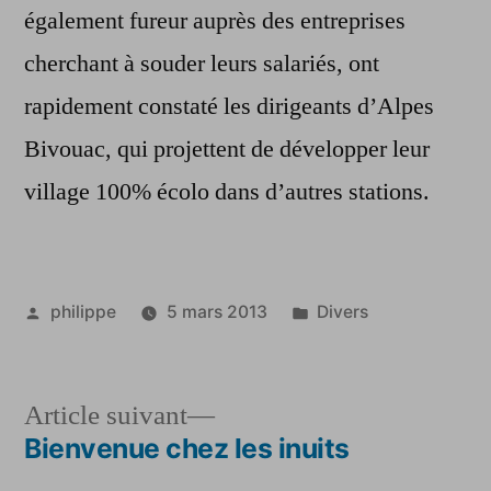
également fureur auprès des entreprises
cherchant à souder leurs salariés, ont
rapidement constaté les dirigeants d’Alpes
Bivouac, qui projettent de développer leur
village 100% écolo dans d’autres stations.
Publié
Publié
philippe
5 mars 2013
Divers
par
dans
Article
Article suivant
suivant :
Bienvenue chez les inuits
Navigation