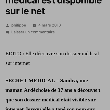
médical est disponible
sur le net
Publié
philippe
4 mars 2013
par
sur
Laisser un commentaire
Secret
médical
EDITO : Elle découvre son dossier médical
:
une
sur internet
ardéchoise
découvre
SECRET MEDICAL – Sandra, une
que
son
maman Ardéchoise de 37 ans a découvert
dossier
que son dossier médical était visible sur
médical
est
internet, lorsqu’elle a tapé son nom sur