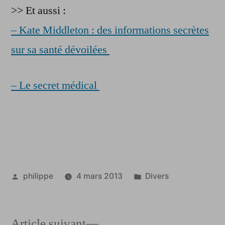
>> Et aussi :
– Kate Middleton : des informations secrètes
sur sa santé dévoilées
– Le secret médical
Publié
Publié
philippe
4 mars 2013
Divers
par
dans
Article
Article suivant