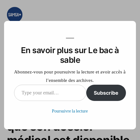
Aller
au
contenu
Le bac à sable
Ici on essaye, on
teste, on expérimente
En savoir plus sur Le bac à
Accueil
France Télé
sable
Abonnez-vous pour poursuivre la lecture et avoir accès à
l’ensemble des archives.
Type
Subscribe
Secret médical : une
your
ardéchoise découvre
Poursuivre la lecture
email…
que son dossier