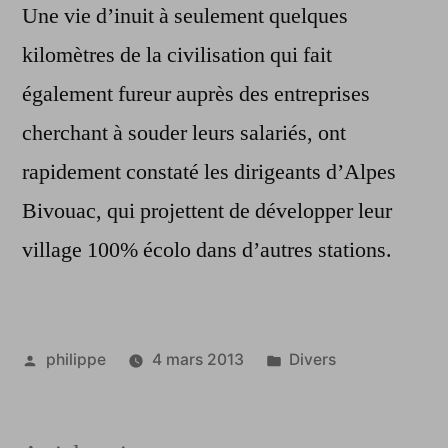
Une vie d’inuit à seulement quelques
kilomètres de la civilisation qui fait
également fureur auprès des entreprises
cherchant à souder leurs salariés, ont
rapidement constaté les dirigeants d’Alpes
Bivouac, qui projettent de développer leur
village 100% écolo dans d’autres stations.
Publié
Publié
philippe
4 mars 2013
Divers
par
dans