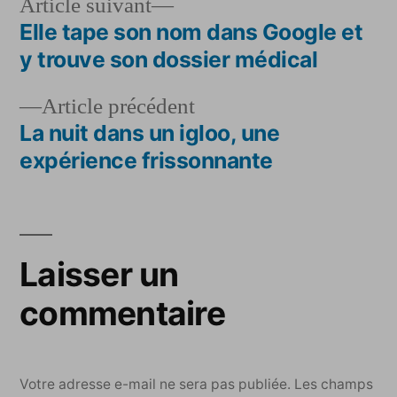
Article
Article suivant
suivant :
Elle tape son nom dans Google et
Navigation
y trouve son dossier médical
de
Article
Article précédent
l’article
précédent :
La nuit dans un igloo, une
expérience frissonnante
Laisser un
commentaire
Votre adresse e-mail ne sera pas publiée.
Les champs