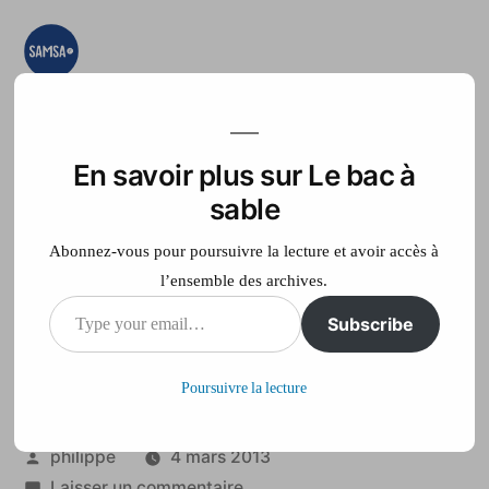
Aller
au
contenu
Le bac à sable
Ici on essaye, on
teste, on expérimente
En savoir plus sur Le bac à
Accueil
France Télé
sable
Abonnez-vous pour poursuivre la lecture et avoir accès à
l’ensemble des archives.
Type
Subscribe
Dormir dans un igloo,
your
le grand frisson !
Poursuivre la lecture
email…
Publié
philippe
4 mars 2013
par
sur
Laisser un commentaire