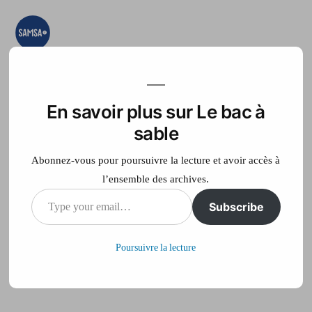
Aller
au
contenu
Le bac à sable
Ici on essaye, on
teste, on expérimente
En savoir plus sur Le bac à
Accueil
France Télé
sable
Abonnez-vous pour poursuivre la lecture et avoir accès à
l’ensemble des archives.
Publié
philippe
20 décembre 2012
Type
Subscribe
par
sur
Laisser un commentaire
your
Poursuivre la lecture
email…