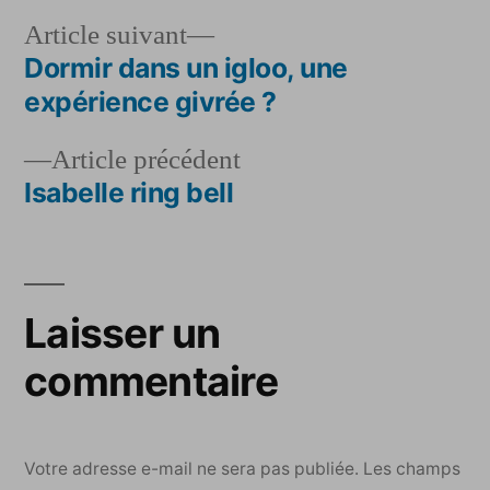
Article
Article suivant
suivant :
Dormir dans un igloo, une
Navigation
expérience givrée ?
de
Article
Article précédent
l’article
précédent :
Isabelle ring bell
Laisser un
commentaire
Votre adresse e-mail ne sera pas publiée.
Les champs