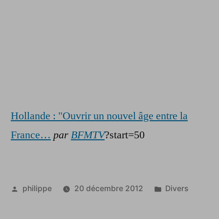
Hollande : "Ouvrir un nouvel âge entre la
France…
par
BFMTV
?start=50
Publié
Publié
philippe
20 décembre 2012
Divers
par
dans