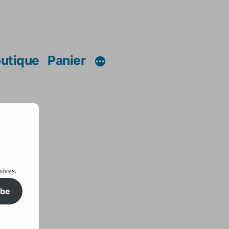
utique
Panier
hives.
ibe