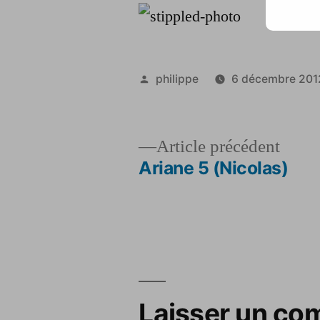
Publié
philippe
6 décembre 201
par
Artic
Article précédent
précé
Ariane 5 (Nicolas)
Navigation
de
l’article
Laisser un co