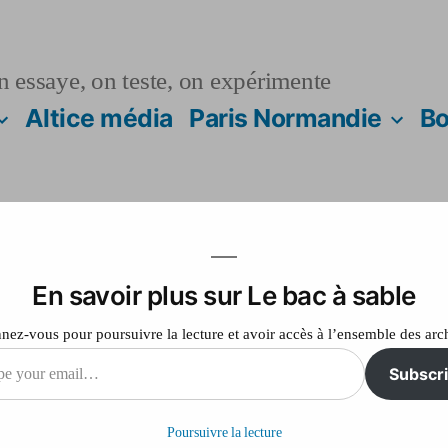
n essaye, on teste, on expérimente
Altice média
Paris Normandie
Bo
En savoir plus sur Le bac à sable
ves
ez-vous pour poursuivre la lecture et avoir accès à l’ensemble des arc
Subscr
sur
12
Laisser un commentaire
Ariane
Poursuivre la lecture
5
il…