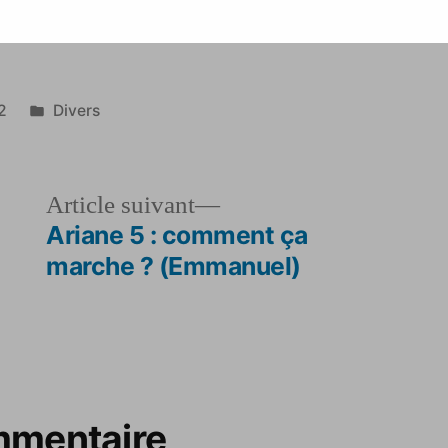
Yves
Publié
2
Divers
dans
le
Article
Article suivant
dent :
suivant :
Ariane 5 : comment ça
marche ? (Emmanuel)
mmentaire