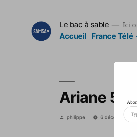
Aller
au
Le bac à sable
Ici o
contenu
Accueil
France Télé
Ariane 5 Y
Abonn
Type
Publié
philippe
6 décembre 20
your
par
ema