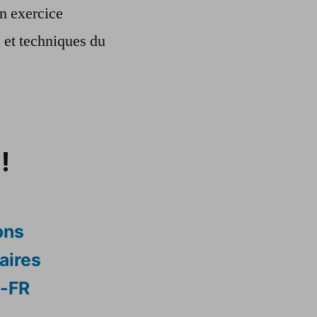
n exercice
s et techniques du
!
ons
aires
s-FR