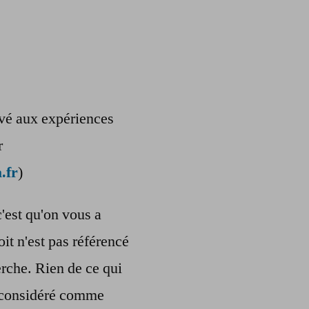
ervé aux expériences
r
.fr
)
c'est qu'on vous a
oit n'est pas référencé
rche. Rien de ce qui
re considéré comme