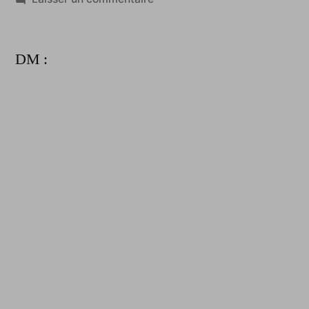
Nicolas
:
DM :
TC
IN
Dailymotion
&
Youtube