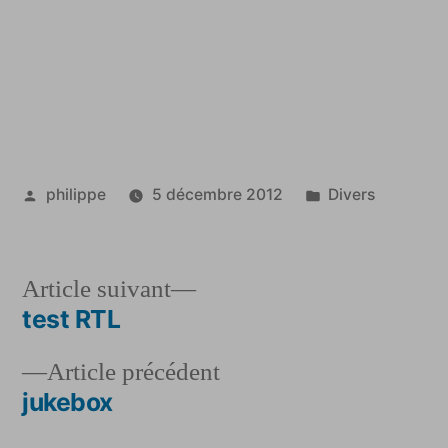
Publié
Publié
philippe
5 décembre 2012
Divers
par
dans
Article
Article suivant
suivant :
test RTL
Navigation
Article
Article précédent
de
précédent :
jukebox
l’article