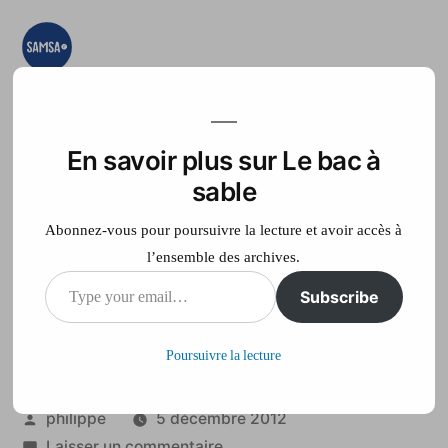
Aller
au
contenu
Le bac à sable
Ici on essaye, on
teste, on expérimente
En savoir plus sur Le bac à
Accueil
France Télé
sable
Abonnez-vous pour poursuivre la lecture et avoir accès à
l’ensemble des archives.
Type
Subscribe
Nicolas : TC IN
your
Dailymotion & Youtube
Poursuivre la lecture
email…
Publié
philippe
5 décembre 2012
par
sur
Laisser un commentaire