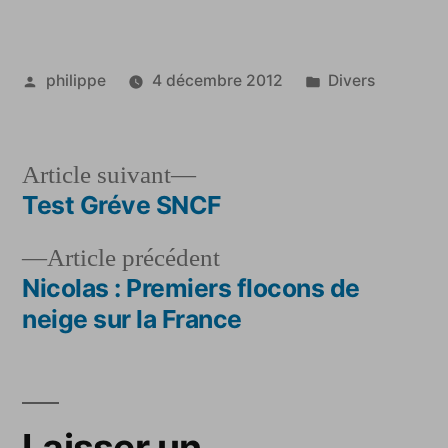
d’hiver
Publié
Publié
philippe
4 décembre 2012
Divers
par
dans
Article
Article suivant
suivant :
Test Gréve SNCF
Navigation
Article
Article précédent
de
précédent :
Nicolas : Premiers flocons de
l’article
neige sur la France
Laisser un