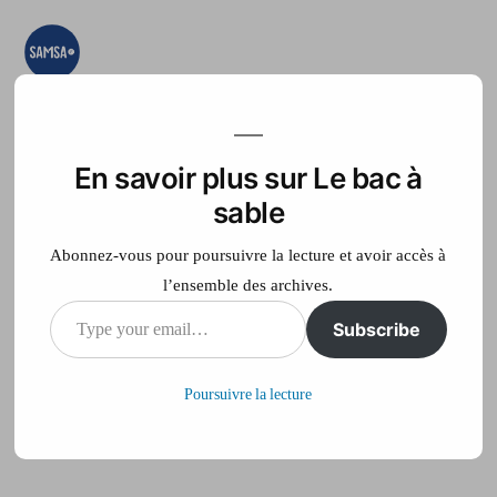
Aller
au
contenu
Le bac à sable
Ici on essaye, on
teste, on expérimente
En savoir plus sur Le bac à
Accueil
France Télé
sable
Abonnez-vous pour poursuivre la lecture et avoir accès à
l’ensemble des archives.
Type
Subscribe
neige d’hiver
your
Poursuivre la lecture
email…
Publié
philippe
4 décembre 2012
par
sur
Laisser un commentaire
neige