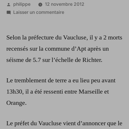
Publié
philippe
12 novembre 2012
par
sur
Laisser un commentaire
Séisme
dans
Selon la préfecture du Vaucluse, il y a 2 morts
le
sud-
recensés sur la commune d’Apt après un
est
séisme de 5.7 sur l’échelle de Richter.
:
au
moins
Le tremblement de terre a eu lieu peu avant
2
13h30, il a été ressenti entre Marseille et
morts
vers
Orange.
Apt
Le préfet du Vaucluse vient d’annoncer que le