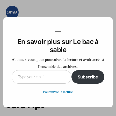
Aller
au
contenu
Le bac à sable
Ici on essaye, on
teste, on expérimente
En savoir plus sur Le bac à
Accueil
France Télé
sable
Abonnez-vous pour poursuivre la lecture et avoir accès à
l’ensemble des archives.
Type
Subscribe
Séisme dans le sud-
your
est : au moins 2 morts
Poursuivre la lecture
email…
vers Apt