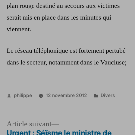
plan rouge destiné au secours aux victimes
serait mis en place dans les minutes qui
viennent.
Le réseau téléphonique est fortement pertubé
dans le secteur, notamment dans le Vaucluse;
Publié
Publié
philippe
12 novembre 2012
Divers
par
dans
Article
Article suivant
suivant :
Urgent : Séïsme le ministre de